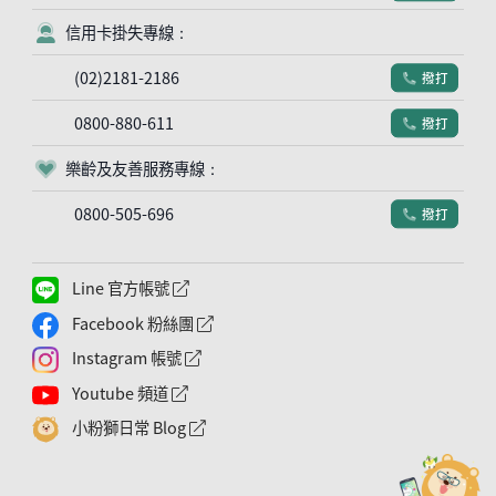
信用卡掛失專線：
客服符號
(02)2181-2186
撥打
電話符號
0800-880-611
撥打
電話符號
樂齡及友善服務專線：
客服符號
0800-505-696
撥打
電話符號
Line 官方帳號
外網連結符號
Facebook 粉絲團
外網連結符號
Instagram 帳號
外網連結符號
Youtube 頻道
外網連結符號
小粉獅日常 Blog
外網連結符號