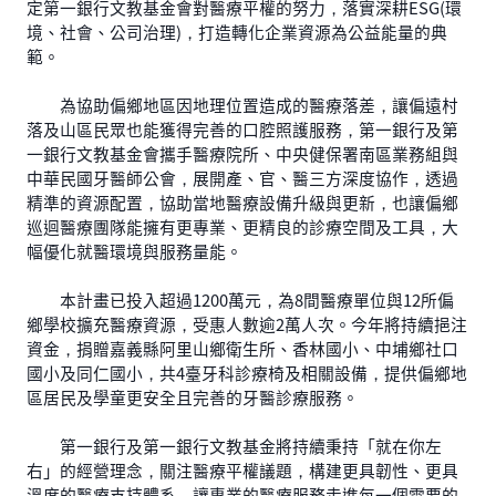
定第一銀行文教基金會對醫療平權的努力，落實深耕ESG(環
境、社會、公司治理)，打造轉化企業資源為公益能量的典
範。
為協助偏鄉地區因地理位置造成的醫療落差，讓偏遠村
落及山區民眾也能獲得完善的口腔照護服務，第一銀行及第
一銀行文教基金會攜手醫療院所、中央健保署南區業務組與
中華民國牙醫師公會，展開產、官、醫三方深度協作，透過
精準的資源配置，協助當地醫療設備升級與更新，也讓偏鄉
巡迴醫療團隊能擁有更專業、更精良的診療空間及工具，大
幅優化就醫環境與服務量能。
本計畫已投入超過1200萬元，為8間醫療單位與12所偏
鄉學校擴充醫療資源，受惠人數逾2萬人次。今年將持續挹注
資金，捐贈嘉義縣阿里山鄉衛生所、香林國小、中埔鄉社口
國小及同仁國小，共4臺牙科診療椅及相關設備，提供偏鄉地
區居民及學童更安全且完善的牙醫診療服務。
第一銀行及第一銀行文教基金將持續秉持「就在你左
右」的經營理念，關注醫療平權議題，構建更具韌性、更具
溫度的醫療支持體系，讓專業的醫療服務走進每一個需要的