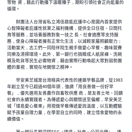
等物 資，藉此行動播下溫暖種子，期盼引領社會正向能量的
循環。
財團法人台灣省私立鴻佳啟能庇護中心是國內首家提供
心智障礙者庇護性就業之福利機構，提供全日住宿、日間托
育等服務，並培養服務對象一技之 長、社會適應等支持服
務，使身心障礙者擁有正常化生活，以減輕家屬照顧壓力；
活動當天，志工們一同陪伴院生親手做愛心早餐、趣味競賽
同樂及清掃環境。此外，第一銀行也捐贈成人紙尿褲、洗碗
精及乾貨等民生必需物資，藉由實際行動喚起大眾對弱勢團
體的重視，實現在地關懷之精神。
早安美芝城是台灣極具代表性的連鎖早餐品牌，從1983
年創立至今已超過40個年頭，強調「用良善做一份好早
餐」，優先選用友善農作與畜牧供應 商，是友善土地、回饋
社會的永續實踐者。為傳遞愛心與關懷送至偏鄉，早安美芝
城「環島愛心餐車」用現做早餐傳遞愛與溫度，以互動體驗
賦予孩童自理力量，在學習自立的同時，建立惜食愛物的永
續價值。
第一銀行長期深耕ESG（環境、社會、公司治理），透