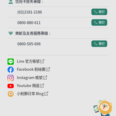
信用卡掛失專線：
客服符號
(02)2181-2186
撥打
電話符號
0800-880-611
撥打
電話符號
樂齡及友善服務專線：
客服符號
0800-505-696
撥打
電話符號
Line 官方帳號
外網連結符號
Facebook 粉絲團
外網連結符號
Instagram 帳號
外網連結符號
Youtube 頻道
外網連結符號
小粉獅日常 Blog
外網連結符號