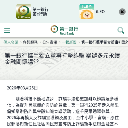
第一銀行
iLEO
第e行動
開啟行動選單
個人金融
各類服務
公告資訊
一銀新聞
第一銀行攜手獨立董事打擊
第一銀行攜手獨立董事打擊詐騙 舉辦多元永續
金融關懷講堂
2026年03月26日
隨著科技不斷地進步，詐騙手法也愈加難以辨識及多樣
化，為提升民眾識詐與防詐意識，第一銀行2025年走入鄰里
偏鄉舉辦防詐與金融知識宣導活動，逾千民眾踴躍參與，
2026年再擴大反詐騙宣導觸及層面，至中小學、宮廟、原住
民部落與新住民社區向民眾宣導防止詐騙新手法與金融基本