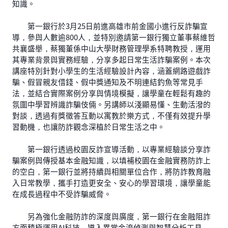
知識。
第一銀行於3月25日前進高雄市前金國小進行反詐騙宣
導，參與人數逾800人，並特別邀請第一銀行獨立董事蔡維哲
共襄盛舉，蔡獨董係中山大學財務管理學系特聘教授，運用
其專業背景與實務經驗，分享多起日常生活詐騙案例。本次
講座特別針對小學生的生活經驗設計內容，涵蓋網路遊戲詐
騙、假冒親友借錢、假中獎通知及不明連結釣魚等常見手
法，並結合實際案例分享與情境模擬，讓學童在輕鬆有趣的
氛圍中學習辨識詐騙伎倆。另講師以淺顯易懂、生動活潑的
對談，透過有獎徵答互動以寓教於樂方式，不僅有效提升學
習動機，也讓防詐觀念深植於日常生活之中。
第一銀行透過校園反詐宣導活動，以專業經驗談分享詐
騙案例與傳授基本金融知識，以填補校園在金融實務防詐上
的空白，第一銀行並將持續與相關單位合作，將防詐教育融
入日常教學，攜手打造更安全、安心的學習環境，讓學童能
在成長過程中不受詐騙威脅。
另為強化金融防詐的深度與廣度，第一銀行在金融阻詐
方面積極運用AI科技，導入異常金流偵測與智慧分析工具，