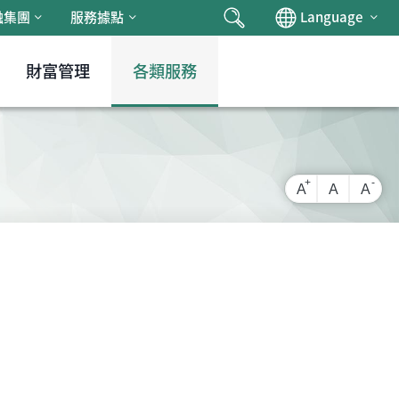
搜尋
Chan
融集團
服務據點
Language
財富管理
各類服務
放大字級
還原字級
縮小
A
A
A