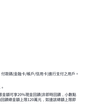
」付款碼(金融卡/帳戶/信用卡)進行支付之用戶。
準。
限金額可享20%現金回饋(非即時回饋，小數點
動回饋總金額上限120萬元，如達該總額上限即