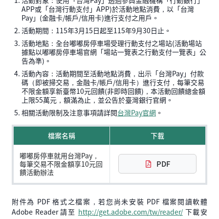
APP或「台灣行動支付」APP)於活動地點消費，以「台灣
Pay」(金融卡/帳戶/信用卡)進行支付之用戶。
活動期間：115年3月15日起至115年9月30日止。
活動地點：全台嘟嘟房停車場受理行動支付之場站(活動場站
據點以嘟嘟房停車場官網「場站一覽表之行動支付一覽表」公
告為準)。
活動內容：活動期間至活動地點消費，出示「台灣Pay」付款
碼（即被掃交易，金融卡/帳戶/信用卡）進行支付，每筆交易
不限金額享新臺幣10元回饋(非即時回饋)，本活動回饋總金額
上限55萬元，額滿為止，並公告於臺灣銀行官網。
相關活動限制及注意事項請詳閱
台灣Pay官網
。
檔案名稱
下載
嘟嘟房停車就用台灣Pay，
PDF
每筆交易不限金額享10元回
饋活動辦法
附件為 PDF 格式之檔案，若您尚未安裝 PDF 檔案閱讀軟體
Adobe Reader 請至
http://get.adobe.com/tw/reader/
下載安