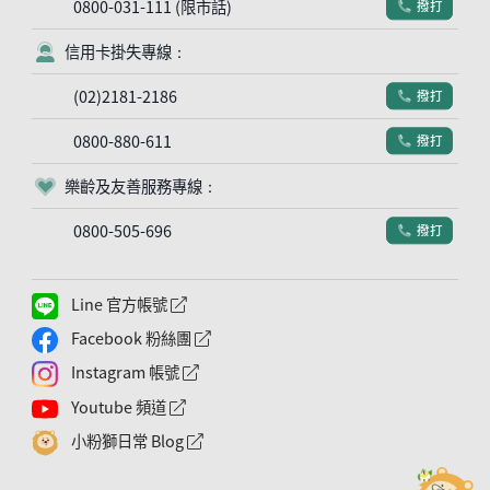
0800-031-111 (限市話)
撥打
電話符號
信用卡掛失專線：
客服符號
(02)2181-2186
撥打
電話符號
0800-880-611
撥打
電話符號
樂齡及友善服務專線：
客服符號
0800-505-696
撥打
電話符號
Line 官方帳號
外網連結符號
Facebook 粉絲團
外網連結符號
Instagram 帳號
外網連結符號
Youtube 頻道
外網連結符號
小粉獅日常 Blog
外網連結符號