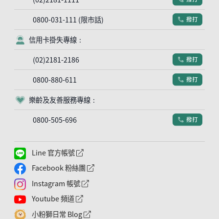
0800-031-111 (限市話)
撥打
電話符號
信用卡掛失專線：
客服符號
(02)2181-2186
撥打
電話符號
0800-880-611
撥打
電話符號
樂齡及友善服務專線：
客服符號
0800-505-696
撥打
電話符號
Line 官方帳號
外網連結符號
Facebook 粉絲團
外網連結符號
Instagram 帳號
外網連結符號
Youtube 頻道
外網連結符號
小粉獅日常 Blog
外網連結符號