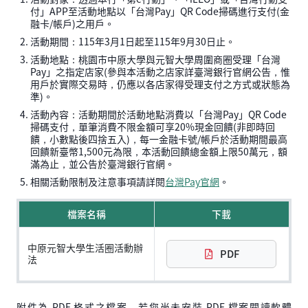
付」APP至活動地點以「台灣Pay」QR Code掃碼進行支付(金
融卡/帳戶)之用戶。
活動期間：115年3月1日起至115年9月30日止。
活動地點：桃園市中原大學與元智大學周圍商圈受理「台灣
Pay」之指定店家(參與本活動之店家詳臺灣銀行官網公告，惟
用戶於實際交易時，仍應以各店家得受理支付之方式或狀態為
準)。
活動內容：活動期間於活動地點消費以「台灣Pay」QR Code
掃碼支付，單筆消費不限金額可享20%現金回饋(非即時回
饋，小數點後四捨五入)，每一金融卡號/帳戶於活動期間最高
回饋新臺幣1,500元為限，本活動回饋總金額上限50萬元，額
滿為止，並公告於臺灣銀行官網。
相關活動限制及注意事項請詳閱
台灣Pay官網
。
檔案名稱
下載
中原元智大學生活圈活動辦
PDF
法
附件為 PDF 格式之檔案，若您尚未安裝 PDF 檔案閱讀軟體