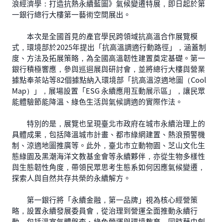
浪經濟學：打造抗熱永續藍圖》氣候變遷特展，即日起於第
一銀行總行大樓第一藝術空間展出。
本次是全國首見的產官學民跨領域抗高溫合作展覽模
式，環境部於2025年提出「抗高溫調適行動路徑」，涵蓋制
度、方法及拓展策略，為全國高溫韌性建置奠定基礎。第一
銀行積極響應，參與巡迴展與研討會，並將總行大樓與營業
據點奉茶站等82個據點納入環境部「抗高溫涼適地圖（Cool
Map）」，展場設置「ESG 永續應用互動展示區」，讓民眾
能體驗節能降溫、綠色生活與氣候調適的實際作法。
特別的是，展覽也呈現臺北市政府在城市永續治理上的
具體成果，包括降溫城市計畫、都市綠網建置、熱浪預警機
制、涼適地圖推廣等。此外，臺北市立動物園、芝山文化生
態綠園及黑潮海洋文教基金會等永續夥伴，亦從生物多樣性
與生態韌性角度，帶領民眾思考生態系如何因應氣候變遷，
探索人與自然共存共榮的永續解方。
第一銀行將「永續金融，第一品牌」視為核心經營策
略，設置永續發展委員會，從治理到營運全面推動永續行
動，包括溫室氣體盤查、綠色營運與環境教育，同時藉由創