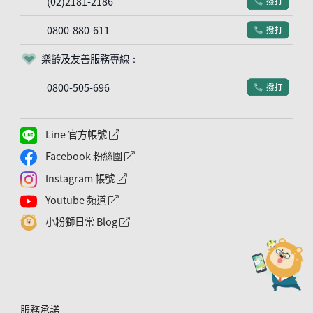
(02)2181-2186
撥打
電話符號
0800-880-611
撥打
電話符號
樂齡及友善服務專線：
客服符號
0800-505-696
撥打
電話符號
Line 官方帳號
外網連結符號
Facebook 粉絲團
外網連結符號
Instagram 帳號
外網連結符號
Youtube 頻道
外網連結符號
小粉獅日常 Blog
外網連結符號
服務承諾