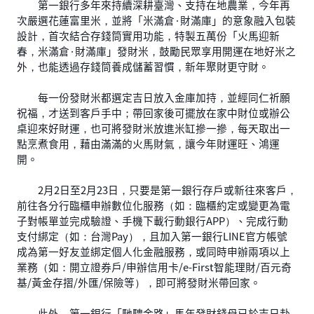
第一銀行多年來持續深耕臺灣、支持在地農業，今年再
次嚴選花蓮富里米，並將「米滿倉·財滿庫」的意象融入包裝
設計，首次結合存錢筒實用功能，特製五萬份「火馬迎新
春，米滿倉·財滿庫」發財米，鼓勵民眾享用開運在地好米之
外，也能透過存錢筒養成儲蓄習慣，新年聚財更守財。
每一份發財米都選定吉日放入金庫加持，並經同仁祈願
祝福，才送到客戶手中；帶回家後可擺放在家中財位或辦公
桌迎來好財運，也可將發財米放進米缸摻一摻，每天取出一
點烹煮食用，藉由滿滿的火馬財氣，讓今年財運旺、鴻運
開。
2月2日至2月23日，只要是第一銀行存戶或新往來客戶，
前往各分行臨櫃申辦數位化服務（如：臨櫃約定或變更為電
子對帳單並完成驗證、手機下載行動銀行APP）、完成行動
支付綁定（如：台灣Pay），且加入第一銀行LINE官方帳號
成為第一好友並綁定個人化金融服務，或同時申辦兩項以上
業務（如：開立證券戶/申辦信用卡/e-First智能理財/百元奇
基/黃金存摺/外匯/保險等），即可將發財米帶回家。
此外，第一銀行「馳騁金路」馬年發財錢母已於吉日赴