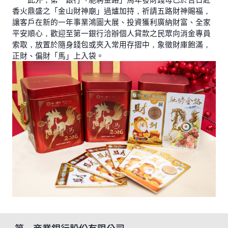
香火鼎盛之「金山財神廟」過爐加持，祈請五路財神賜福，
讓客戶在新的一年事業鴻圖大展、投資獲利廣納財富、全家
平安順心，歡迎至第一銀行洽辦個人貸款之民眾向消金專員
索取，放置於隨身錢包或夾入常用存摺中，象徵財庫飽滿，
正財、偏財「馬」上入袋。