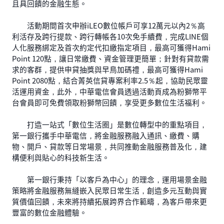
且具回饋的金融生態。
活動期間首次申辦iLEO數位帳戶可享12萬元以內2％高
利活存及跨行提款、跨行轉帳各10次免手續費，完成LINE個
人化服務綁定及首次約定代扣繳指定項目，最高可獲得Hami
Point 120點，讓日常繳費、資金管理更簡單；針對有貸款需
求的客群，提供申貸抽獎與早鳥加碼禮，最高可獲得Hami
Point 2080點，結合菁英信貸專案利率2.5％起，協助民眾靈
活運用資金，此外，中華電信會員透過活動頁成為粉獅幣平
台會員即可免費領取粉獅幣回饋，享受更多數位生活福利。
打造一站式「數位生活圈」是數位轉型中的重點項目，
第一銀行攜手中華電信，將金融服務融入通訊、繳費、購
物、開戶、貸款等日常場景，共同推動金融服務普及化，建
構便利與貼心的科技新生活。
第一銀行秉持「以客戶為中心」的理念，運用場景金融
策略將金融服務無縫嵌入民眾日常生活，創造多元互動與實
質價值回饋，未來將持續拓展跨界合作範疇，為客戶帶來更
豐富的數位金融體驗。