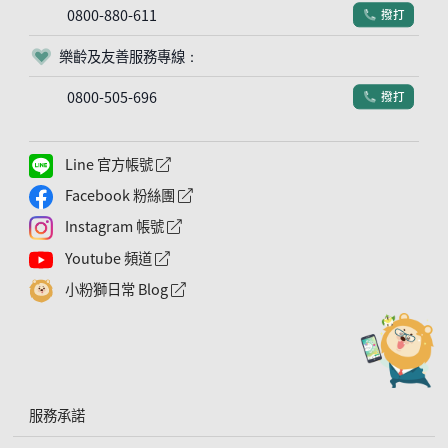
0800-880-611
撥打
電話符號
樂齡及友善服務專線：
客服符號
0800-505-696
撥打
電話符號
Line 官方帳號
外網連結符號
Facebook 粉絲團
外網連結符號
Instagram 帳號
外網連結符號
Youtube 頻道
外網連結符號
小粉獅日常 Blog
外網連結符號
服務承諾