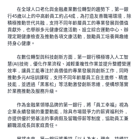
在全球人口老化與金融產業數位轉型的趨勢下，第一銀
行45歲以上的中高齡員工約占4成，為打造友善職場環境，除
積極推動世代共融，支持不同年齡層員工的專業發展與價值
貢獻外，也舉辦多元健康促進活動、設立綜合運動中心、辦
理定期健康檢查及推動各項文康活動，鼓勵員工培養興趣維
持身心健康。
在數位轉型與科技創新方面，第一銀行積極導入人工智
慧(AI)技術，優化作業流程、減輕重複性作業並提升整體營運
效率，讓員工能專注於高價值的專業發展與創新工作，同時
推動多元AI培訓課程，支持不同年齡層員工自主進修、精進
技能，並透過「黑客松」等活動激發創新思維，使構想落實
於業務推動及服務升級。
作為金融業領導品牌的第一銀行，將「員工幸福」視為
企業永續發展的重要動能，除具市場競爭力的薪資福利外，
亦提供優於勞基法的事病假及留職停薪等制度，協助員工兼
顧職涯成長與家庭責任。
展望未來，第一銀行將秉持「以人為本」理念，持續打