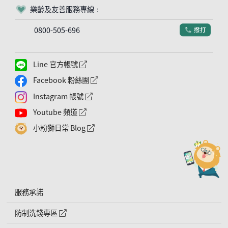
樂齡及友善服務專線：
客服符號
0800-505-696
撥打
電話符號
Line 官方帳號
外網連結符號
Facebook 粉絲團
外網連結符號
Instagram 帳號
外網連結符號
Youtube 頻道
外網連結符號
小粉獅日常 Blog
外網連結符號
服務承諾
防制洗錢專區
外網連結符號