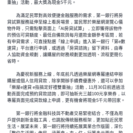
重抽」活動，最大獎為現金5千元。
為滿足民眾對高效便捷金融服務的需求，第一銀行將房
貸試算服務延伸至線上看房場景，當民眾於樂屋網瀏覽心儀
物件時，只需點擊頁面上「AI房貸試算」，立即獲得該物件
的預估可貸額度、最低自備款與每月還款金額參考區間，若
有申貸需求，可直接點選「線上申請」進入第一銀行「第e數
速貸」平台進行申請，或透過「房貸諮詢」留下資料，由專
人協助資金規劃，讓購屋的財務規劃更加透明、流程更簡化
省時。
為慶祝新服務上線，年底前凡透過樂屋網專屬連結申辦
購屋或個人信用貸款，除享開辦手續費優惠外，還可以參加
「樂屋e速貸 e指搞定好禮雙重抽」活動，11月30日前透過活
動頁面完成預約貸款諮詢，即可抽新光三越100元享樂券，以
專屬頁面完成貸款線上申請，更有機會將現金5千元帶回家。
第一銀行將金融科技與不動產交易緊密結合，不僅為用
戶提供創新金融工具，也跳脫傳統服務框架，更加貼近民眾
生活。展望未來，第一銀行將持續拓展異業合作版圖，深化
「數位生活圈」佈局，涵蓋食、衣、住、行等多元面向，致