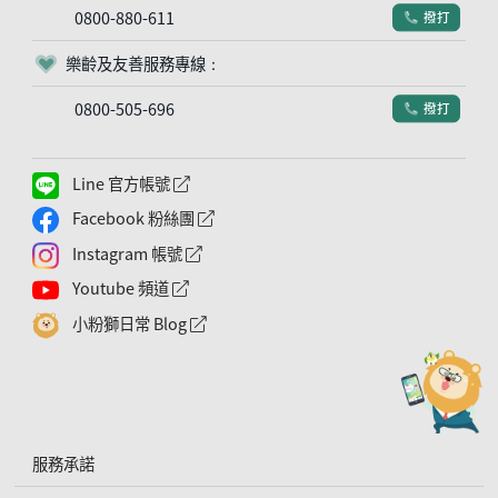
0800-880-611
撥打
電話符號
樂齡及友善服務專線：
客服符號
0800-505-696
撥打
電話符號
Line 官方帳號
外網連結符號
Facebook 粉絲團
外網連結符號
Instagram 帳號
外網連結符號
Youtube 頻道
外網連結符號
小粉獅日常 Blog
外網連結符號
服務承諾