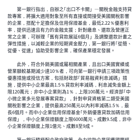
第一銀行指出，自辦之｢出口不卡關」—關稅金融支持貸
款專案，將擴大適用對象至所有直接或間接受美國關稅影響
的企業，搭配十足擔保及信用保證基金，最低2.22％優惠利
率，提供迅速且有力的金融支援；針對繳息、還款及營運正
常之企業，可辦理「舊有貸款展延6個月」及調整還款計畫之
彈性措施，以減輕企業的短期資金壓力，第一銀行將｢從簡、
從優、從速」協助受影響企業，確保產業穩定發展。
此外，符合外銷美國或屬相關產業，且出口美國實績或
營業額較基期減少達10％者，可向第一銀行申請三項政策性
優惠措施或授信方案，包括財政部｢貿易融資利息減碼」措
施，提供中小企業最高1.5％貸款利率減碼，利息減免金額上
限120萬元；非中小企業則為1％，上限100萬元。經濟部｢中
小微企業多元發展專案貸款」，針對申貸資格第二類受美國
關稅影響之企業，提供最高250萬元以內利率減碼1.5％，最
長6個月。而中小企業信用保證基金｢外銷優惠貸款加碼信用
保證」，中小企業保證額度上限6000萬元、成數9.5成，非中
小企業保證額度上限1億元、成數8至9成。
第一銀行積極配合政府政策，全力協助企業因應國際經