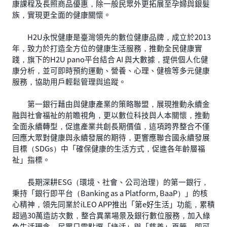
康課程及長照商品優惠，除一般民眾外更拓展至孕婦與銀髮
族，實現更全面的健康關懷。
H2U永悅健康是臺灣領先的數位健康品牌，成立於2013
年，致力於打造全方位的健康生活服務，推動全民健康實
踐，旗下的H2U pano平台結合 AI 與大數據，提供個人化健
康分析，並可即時預約運動、營養、心理、健檢等多元健康
服務，協助用戶輕鬆管理與追蹤。
第一銀行藉由與健康產業的策略聯盟，展現推動永續金
融與社會福祉的前瞻視角，更以數位科技與人本關懷，推動
全面永續轉型，促進產業共創長期價值，這項跨界整合不僅
回應大眾對健康與永續發展的期待，更響應聯合國永續發展
目標（SDGs）中「確保健康的生活方式，促進各年齡層福
祉」指標。
長期深耕ESG（環境、社會、公司治理）的第一銀行，
秉持「銀行即平台（Banking as a Platform, BaaP）」的核
心精神，領先同業於iLEO APP推出「第e好生活」功能，累積
超過30萬造訪次數，整合異業場景及銀行數位服務，加入綠
色生活理念，民眾只需點選「綠活」與「慈善」頁籤，即可