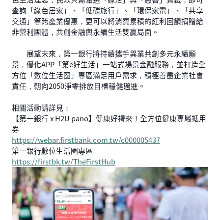
查詢「綠色居家」、「低碳旅行」、「環保家電」、「共享
交通」等跨產業優惠，更可以將消費累積的紅利回饋捐贈給
非營利團體，共創金融與永續生活雙贏局面。
展望未來，第一銀行將持續攜手異業共創多元永續願
景，優化APP「第e好生活」一站式場景金融服務，並打造全
方位「數位生活圈」專區滿足用戶需求，積極善盡企業社會
責任，朝向2050淨零排放目標穩健邁進。
相關活動請詳見：
【第一銀行 x H2U pano】健康好禮來！全方位健康專屬抵用
券
https://webar.firstbank.com.tw/c000005437
第一銀行數位生活圈專區
https://firstbk.tw/TheFirstHub