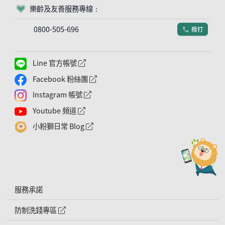
樂齡及友善服務專線：
客服符號
0800-505-696
撥打
電話符號
Line 官方帳號
外網連結符號
Facebook 粉絲團
外網連結符號
Instagram 帳號
外網連結符號
Youtube 頻道
外網連結符號
小粉獅日常 Blog
外網連結符號
服務承諾
防制洗錢專區
外網連結符號