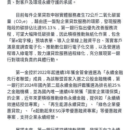
責、對客戶及環境永續守護的承諾。
目前每件企業貸款申辦實體服務產生72公斤二氧化碳當
量（CO₂e），藉由逐一盤點企業貸款服務的環節，發現服務
階段的碳排佔比達95.13％，第一銀行指出優先改善服務流
程，可望大幅降低碳排量，因此積極推動無紙化作業，包含
「第e寫字檯」預填表單、導入企業線上融資平台、落實客戶
滿意度調查電子化、推動數位銀行電子化交易，以及營運過
程導入綠電等，致力讓貸款服務過程綠化，充分展現第一銀
行對環境負責的具體行動。
第一金控於2022年起連續3年獲金管會遴選為「永續金融
先行者聯盟」成員，為該聯盟首家入選之公股金融機構，第
一銀行於2024年國內第二屆永續金融評鑑獲選為排名前25％
之金融機構，並為國內唯一連續6年榮獲「國家企業環保獎」
的企業，近年來更積極推動綠色永續金融，提供如「永續績
效連結授信專案」、「再生能源永續貸款」、「綠色企業優
惠貸款」、「e起動起來ESG淨零優惠融資專案」等優惠融資
專案，支持企業永續經營。
展望未來，第一銀行將持續接軌國際，發揮正向之永續