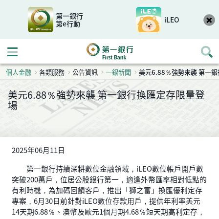
第一銀行
iLEO
第e行動
開啟行動選單
個人金融
各類服務
公告資訊
一銀新聞
美元6.88％強勢來襲 第一
美元6.88％強勢來襲 第一銀行換匯定存限量登
場
2025年06月11日
第一銀行持續深耕數位金融領域，iLEO數位帳戶開戶數
突破200萬戶，位居公股銀行第一，適逢外幣匯率相對低點的
有利時機，為加碼回饋客戶，推出「獅之富」換匯優利定存
專案，6月30日前針對iLEO數位存款用戶，提供年利率美元
14天期6.88％、澳幣及歐元1個月期4.68％短天期高利定存，