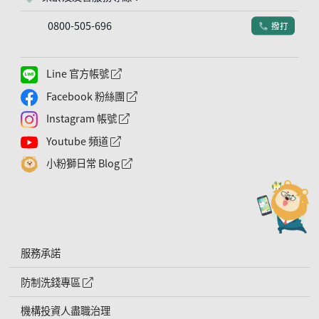
0800-505-696
撥打
電話符號
Line 官方帳號
外網連結符號
Facebook 粉絲團
外網連結符號
Instagram 帳號
外網連結符號
Youtube 頻道
外網連結符號
小粉獅日常 Blog
外網連結符號
服務承諾
防制洗錢專區
外網連結符號
機構投資人盡職治理