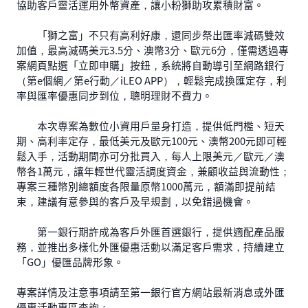
協助客戶靈活運用外幣資產，讓小粉獅助攻累積財富。
「獅之富」不只有高利好康，還同步祭出匯率減碼雙效
加值，最高減碼美元3.5分、澳幣3分、歐元6分，僅需透過專
案網頁點選「立即申購」按鈕，系統將自動導引至網路銀行
（第e個網／第e行動／iLEO APP），輕鬆完成換匯定存，利
率與匯率優惠同步到位，聰明理財不費力。
本次專案為數位小資用戶量身打造，提供低門檻、短天
期、高利率定存，最低美元及歐元100元、澳幣200元即可輕
鬆入手，活動期間亦可分批買入，每人上限美元／歐元／澳
幣各1萬元，讓年輕世代靈活調度資金，兼顧收益與流動性；
專案三種幣別總額度各限量原幣1000萬元，額滿即提前結
束，建議有意參與的客戶及早規劃，以免錯過機會。
第一銀行期許成為客戶外匯首選銀行，提供適配產品服
務，並推出多樣化外匯優惠活動以滿足客戶需求，持續建立
「GO」優匯品牌形象。
專案詳情及注意事項請至第一銀行官方網站最新消息或外匯
優惠活動專區查詢：