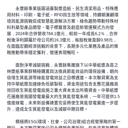
永豐餘事業版圖涵蓋製漿造紙、民生清潔用品、特殊應
用材料、印刷、電子紙、RFID與生技等領域，持續朝兼顧環
境與能源挑戰促成智慧能源解決方案、綠色趨勢帶動特殊材
料利基型產品開發、電子標籤普及創造新營運模式方向發
展，2024年合併營收784.1億元，較前一年成長6.2％，合併
稅後淨利歸屬於母公司約16.3億元，每股稅後盈餘0.98元，
在面臨宏觀經濟挑戰的背景下，長期多元化業務及產品的策
略推動帶來穩定獲利，營運表現暢旺。
面對淨零減碳挑戰，永豐餘集團旗下以中華紙漿為首之
林漿紙事業群積極購置與汰換具節能效益的環保設備，朝向
倍增生質能源等綠能發電效益之目標邁進。本次聯貸案為支
持中華紙漿加速綠色低碳製程，資金用途包含支應花蓮廠高
效回收生質能發電設施之重大資本支出所需資金。中華紙漿
花蓮廠是我國發電量最大的生質能發電系統，一年可提供1.5
億度綠電，未來新設備建置完妥將使生質能發電量進一步提
升，達成全生質能發電以及減碳中期目標。
積極將ESG(環境、社會、公司治理)結合經營策略的第一
銀行，本次聯貸案依公司永續報告書所列，包含溫室氣體排