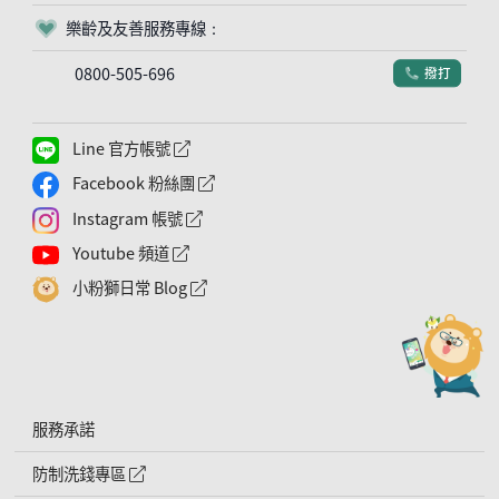
樂齡及友善服務專線：
客服符號
0800-505-696
撥打
電話符號
Line 官方帳號
外網連結符號
Facebook 粉絲團
外網連結符號
Instagram 帳號
外網連結符號
Youtube 頻道
外網連結符號
小粉獅日常 Blog
外網連結符號
服務承諾
防制洗錢專區
外網連結符號