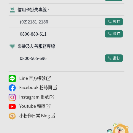
信用卡掛失專線：
客服符號
(02)2181-2186
撥打
電話符號
0800-880-611
撥打
電話符號
樂齡及友善服務專線：
客服符號
0800-505-696
撥打
電話符號
Line 官方帳號
外網連結符號
Facebook 粉絲團
外網連結符號
Instagram 帳號
外網連結符號
Youtube 頻道
外網連結符號
小粉獅日常 Blog
外網連結符號