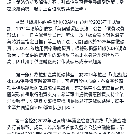
境、策略分析及解決方案，引導企業落實淨零轉型政策，掌
握永續商機，吸引上百位來賓共襄盛舉。
歐盟「碳邊境調整機制(CBAM)」預計於2026年正式實
施，2024年環境部依據「氣候變遷因應法」公告「碳費收費
辦法」、「自主減量計畫管理辦法」及「碳費徵收對象溫室
氣體減量指定目標」等三項子法，明訂國內於2025年開徵碳
費，2026年依適用費率繳納碳費；根據碳揭露組織(CDP)調查
報告，企業供應鏈產生的碳排放量遠比本身營運碳排放量
高，因此攜手供應鏈廠商合作減碳已成未來趨勢。
第一銀行為推動產業低碳轉型，於2024年推出「e起動起
來ESG淨零優惠融資專案」，可運用於中心廠、各產業龍頭
攜手供應鏈廠商之減碳優惠融資，亦提供中小企業依自身具
體減碳計畫取得融資支持，希望藉由提供優惠融資支持企業
淨零轉型，引導建立碳盤查機制並據以訂定減碳路徑，攜手
企業共同邁向2050淨零排放目標。
第一金控於2022年起連續3年獲金管會遴選為「永續金融
先行者聯盟」成員，為該聯盟首家入選之公股金融機構，第
一銀行於2024年國內第二屆永續金融評鑑獲選為排名前25％