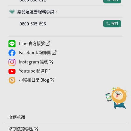
樂齡及友善服務專線：
客服符號
0800-505-696
撥打
電話符號
Line 官方帳號
外網連結符號
Facebook 粉絲團
外網連結符號
Instagram 帳號
外網連結符號
Youtube 頻道
外網連結符號
小粉獅日常 Blog
外網連結符號
服務承諾
防制洗錢專區
外網連結符號