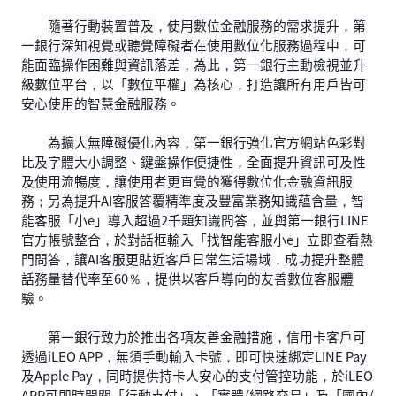
隨著行動裝置普及，使用數位金融服務的需求提升，第
一銀行深知視覺或聽覺障礙者在使用數位化服務過程中，可
能面臨操作困難與資訊落差，為此，第一銀行主動檢視並升
級數位平台，以「數位平權」為核心，打造讓所有用戶皆可
安心使用的智慧金融服務。
為擴大無障礙優化內容，第一銀行強化官方網站色彩對
比及字體大小調整、鍵盤操作便捷性，全面提升資訊可及性
及使用流暢度，讓使用者更直覺的獲得數位化金融資訊服
務；另為提升AI客服答覆精準度及豐富業務知識蘊含量，智
能客服「小e」導入超過2千題知識問答，並與第一銀行LINE
官方帳號整合，於對話框輸入「找智能客服小e」立即查看熱
門問答，讓AI客服更貼近客戶日常生活場域，成功提升整體
話務量替代率至60％，提供以客戶導向的友善數位客服體
驗。
第一銀行致力於推出各項友善金融措施，信用卡客戶可
透過iLEO APP，無須手動輸入卡號，即可快速綁定LINE Pay
及Apple Pay，同時提供持卡人安心的支付管控功能，於iLEO
APP可即時開關「行動支付」、「實體/網路交易」及「國內/