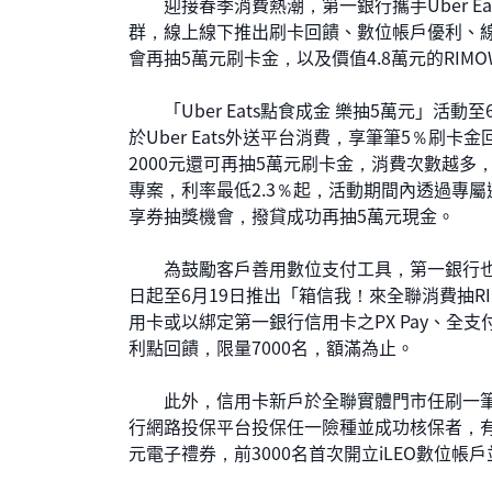
迎接春季消費熱潮，第一銀行攜手Uber E
群，線上線下推出刷卡回饋、數位帳戶優利、線
會再抽5萬元刷卡金，以及價值4.8萬元的RIM
「Uber Eats點食成金 樂抽5萬元」活動
於Uber Eats外送平台消費，享筆筆5％刷卡
2000元還可再抽5萬元刷卡金，消費次數越
專案，利率最低2.3％起，活動期間內透過專屬
享券抽獎機會，撥貸成功再抽5萬元現金。
為鼓勵客戶善用數位支付工具，第一銀行也
日起至6月19日推出「箱信我！來全聯消費抽R
用卡或以綁定第一銀行信用卡之PX Pay、全支
利點回饋，限量7000名，額滿為止。
此外，信用卡新戶於全聯實體門市任刷一筆、
行網路投保平台投保任一險種並成功核保者，有機
元電子禮券，前3000名首次開立iLEO數位帳