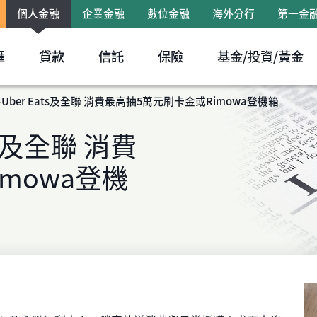
個人金融
企業金融
數位金融
海外分行
第一金
跳到主要內容區塊
匯
貸款
信託
保險
基金/投資/黃金
ber Eats及全聯 消費最高抽5萬元刷卡金或Rimowa登機箱
s及全聯 消費
mowa登機