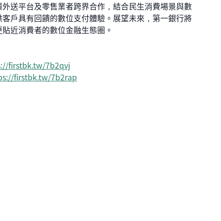
外送平台及零售業者跨界合作，結合民生消費場景與數
供客戶具有回饋的數位支付體驗。展望未來，第一銀行將
更貼近消費者的數位金融生態圈。
://firstbk.tw/7b2qvj
ps://firstbk.tw/7b2rap