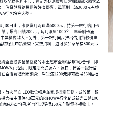
ats及全聯福利中心，鎖定外送消費與日常採購需求兩大族
上信貸與網路投保等好康優惠，單筆刷卡滿2000元有機
OWA行李箱等大獎。
至6月30日止，卡友當月消費滿5000元，持第一銀行信用卡
金回饋，最高回饋200元，每月限量1000名；單筆刷卡滿
多，中獎機會越大。另外，第一銀行同步推出信用貸款優惠
連結線上申請並留下完整資料，還可參加家樂福300元即
與全臺最多營業據點的本土超市全聯福利中心合作，即
IMOWA」活動，限定期間逢週六、週日，持第一銀行信
付在全聯實體門市消費，單筆滿1200元即可獲得360點福
首次開立iLEO數位帳戶並完成指定任務、或於第一銀
會抽中價值4.8萬元的RIMOWA行李箱或新光三越100
戶並完成指定任務者也可以獲得150元全聯電子禮物卡。