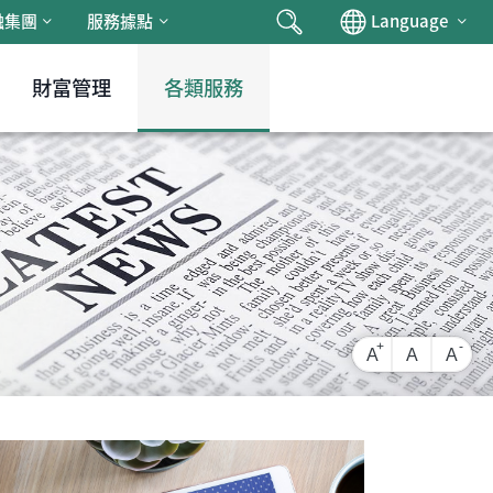
搜尋
Chan
融集團
服務據點
Language
財富管理
各類服務
放大字級
還原字級
縮小
A
A
A