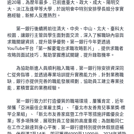
逾20場，為歷年最多，已前進臺大、政大、成大、陽明交
大、淡江及逢甲等大學，於說明會中特別安排學長姐分享實
務經驗，新鮮人反應熱烈。
第一銀行後續將前往清大、中央、中山、北大、臺科大
校園，讓銀行主管與學生面對面交流，深入了解職缺內容與
求職關鍵資訊，提升競爭優勢。第一銀行今年更透過
YouTube平台「第一解憂電台求職攻略影片」，提供求職者
攻略與面試技巧，幫助掌握應試關鍵，提升錄取機率。
為協助新進人員順利融入職場，第一銀行除安排資深同
仁從旁指導，並透過專業培訓提升實務能力外，針對業務職
缺，銀行亦提供完善的職能發展規劃，協助員工建立專業技
能，累積豐富的業務經驗。
第一銀行致力於打造優質的職場環境，屢獲肯定，近年
榮獲「亞洲最佳企業雇主獎」、「臺北市友善育兒事業獎-標
竿企業組」、「新北市友善家庭暨工作平等措施評鑑優良企
業」等多項殊榮，展現對員工發展的高度重視；為鼓勵同仁
在工作之餘達到身心平衡，第一銀行還特別提供休假旅遊補
助，休假滿7至14天，即可獲得6000至11000元，2024年補助