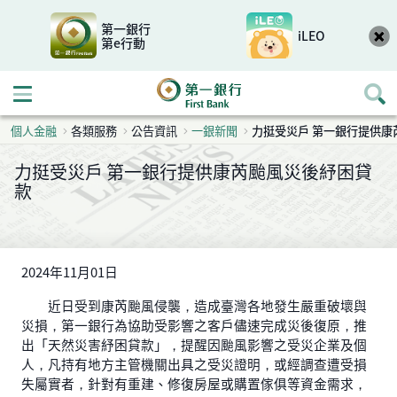
第一銀行
iLEO
第e行動
開啟行動選單
個人金融
各類服務
公告資訊
一銀新聞
力挺受災戶 第一銀行提供康
力挺受災戶 第一銀行提供康芮颱風災後紓困貸
款
2024年11月01日
近日受到康芮颱風侵襲，造成臺灣各地發生嚴重破壞與
災損，第一銀行為協助受影響之客戶儘速完成災後復原，推
出「天然災害紓困貸款」，提醒因颱風影響之受災企業及個
人，凡持有地方主管機關出具之受災證明，或經調查遭受損
失屬實者，針對有重建、修復房屋或購置傢俱等資金需求，