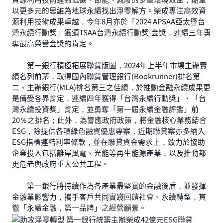
以更多元的思維為地球永續找出淨零解方。榮成專注高效資
源利用技術成果卓越，今年8月亦於「2024 APSAA亞太暨台
灣永續行動獎」獲頒TSAA台灣永續行動獎-金獎，連續三年勇
奪最高榮譽金獎的肯定。
第一銀行積極拓展聯貸版圖，2024年上半年市場主辦實
績名列前茅，取得國內聯貸管理銀行(Bookrunner)排名第
二、主辦銀行(MLA)排名第三之佳績，於推動金融永續成果更
是備受各界肯定，連續四年獲得「台灣永續行動獎」、「台
灣永續投資獎」肯定，並勇奪「第一屆永續金融評鑑」前
20％之排名；此外，為響應政府政策，將金融核心業務結合
ESG，除提供各項綠色融資優惠專案，近期聯貸案亦多納入
ESG指標連結利率條款，並在聯貸資金需求上，致力於協助
企業投入包括離岸風電、光能等再生能源產業，以及推動都
更危老與政府重大公共工程。
第一銀行將持續作為各產業最堅實的金融後盾，並發揮
金融業影響力，攜手客戶共同實踐回饋社會、永續轉型，貫
徹「永續金融，第一品牌」之經營願景。