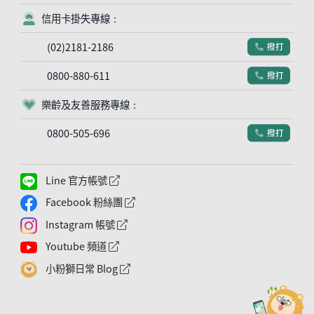
信用卡掛失專線：
客服符號
(02)2181-2186
撥打
電話符號
0800-880-611
撥打
電話符號
樂齡及友善服務專線：
客服符號
0800-505-696
撥打
電話符號
Line 官方帳號
外網連結符號
Facebook 粉絲團
外網連結符號
Instagram 帳號
外網連結符號
Youtube 頻道
外網連結符號
小粉獅日常 Blog
外網連結符號