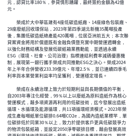
元，認貸比率180％，參貸情形踴躍，最終簽約金額為42億
元。
榮成於大中華區建有4座低碳造紙廠、14座綠色包裝廠、
29座廢紙回收環保站，2023年第四季湖北新機35萬噸投產
後，集團低碳造紙總產能420萬噸，位居亞洲前五大；本次聯
貸案資金將用於償還既有金融負債暨充實中期營運週轉金，
以強化財務結構及發展低碳紙箱業務動能，並透過永續
ESG（環境、社會、公司治理）指標連結利費率減碼優惠機
制，展現第一銀行攜手榮成共同推動ESG之決心。榮成2024
年上半年合併營收233.39億元、年增2.5％，並已連續四季毛
利率與本業營業利益率均呈獲利，營運穩定增長。
榮成在永續治理上致力於短期利益與長期價值的平衡，
自2003年專注化經營，99％以上以廢紙為原料造紙作為核心
營運模式，藉多項資源再利用的低碳技術，迄今發展出造紙
循環、水循環及能源循環，共11項循環經濟模式。2023年榮
成生產每噸紙單位碳排0.64噸CO2e，為國內造紙業標竿，單
位碳排低於同業30％以上，致力於提供客戶更具低碳競爭力
的物流包裝紙箱，並設定2050淨零碳排目標，藉由發展高效
資源利用技術達到低碳、節能、減廢的多重環境效益，期望