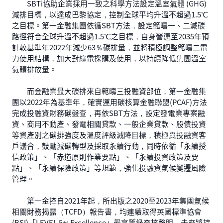
SBTi協助企業採用一致之科學方法設定溫室氣體 (GHG)
減排目標，以達成巴黎協定，控制全球平均升溫不超過1.5℃
之目標。第一金融集團依循SBT方法，設定範疇一、二減碳
路徑符合全球升溫不超過1.5℃之目標，自身營運至2035年預
計較基準年2022年減少63％碳排量，並將積極調整範疇二電
力使用結構，加大對綠電採購及使用，以持續降低集團溫室
氣體排放量。
而金融業最大碳排來自範疇三投融資部位，第一金融集
團以2022年為基準年，確實運用碳核算金融聯盟(PCAF)方法
完成投融資財務碳盤查，再依SBT方法，設定發電業專案融
資、商用不動產、發電相關貸款、一般企業貸款、股債投資
等資產別之碳排強度及溫度評級減降目標，積極與投融資客
戶議合，鼓勵減碳轉型及採取永續行動，同時依循「永續授
信政策」、「赤道原則作業要點」、「永續投資政策及要
點」、「永續保險政策」等規範，強化投融資氣候變遷風險
管理。
第一金控自2021年起，所出版之2020至2023年集團氣候
相關財務揭露（TCFD）報告書，均連續取得英國標準協會
(BSI)「LEVEL 5+: Excellence」最高等級查核聲明，未來將持