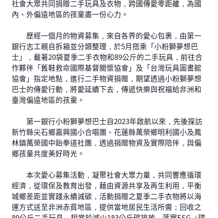
社會大眾共同捐贈二手玩具及衣物，跨國傳愛零距離，為國
內、外偏遠地區的孩童盡一份心力。
歷經一個月的物資募集，來自各界的愛心包裹，由第一
銀行志工親自拆箱並分類整理，於5月搭乘「小粉獅夢想巴
士」，載著20袋夏季二手衣物和89公斤的二手玩具，前往合
作夥伴「舊鞋救命國際基督關懷協會」及「台灣玩具圖書館
協會」指定地點，進行二手物資捐贈，期望透過小粉獅夢想
巴士的傳愛行動，將愛延續下去，傳遞快樂與祝福給非洲和
臺灣偏遠地區的孩童。
第一銀行小粉獅夢想巴士自2023年啟航以來，先後探訪
新竹縣尖石鄉嘉興國小合唱團、花蓮縣萬榮鄉明利國小及鳳
林鎮萬榮國中跆拳道社團，透過捐贈物資及實際陪伴，與偏
鄉孩童共度美好時光。
本次愛心募集活動，凝聚社會大眾力量，共同響應循環
經濟，從環保及教育出發，藉由資源共享及再生利用，平衡
城鄉差距並實踐永續減碳，活動捐贈之夏季二手衣物將以海
運方式送至非洲赤貧地區，提供當地居民生活所需；回收之
89公斤二手玩具，相當於減少183公斤碳排放，落實ESG（環