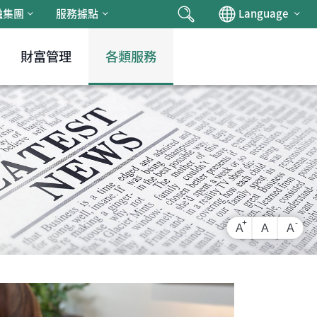
搜尋
Chan
融集團
服務據點
Language
財富管理
各類服務
放大字級
還原字級
縮小
A
A
A