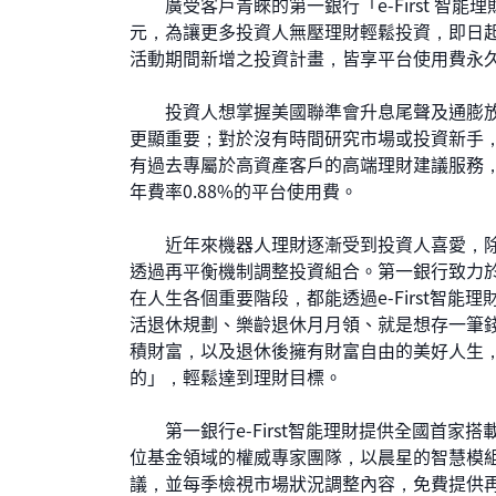
廣受客戶青睞的第一銀行「e-First 智能理
元，為讓更多投資人無壓理財輕鬆投資，即日起
活動期間新增之投資計畫，皆享平台使用費永久
投資人想掌握美國聯準會升息尾聲及通膨放
更顯重要；對於沒有時間研究市場或投資新手，第一
有過去專屬於高資產客戶的高端理財建議服務
年費率0.88%的平台使用費。
近年來機器人理財逐漸受到投資人喜愛，除
透過再平衡機制調整投資組合。第一銀行致力
在人生各個重要階段，都能透過e-First智
活退休規劃、樂齡退休月月領、就是想存一筆
積財富，以及退休後擁有財富自由的美好人生
的」，輕鬆達到理財目標。
第一銀行e-First智能理財提供全國首家搭
位基金領域的權威專家團隊，以晨星的智慧模組
議，並每季檢視市場狀況調整內容，免費提供