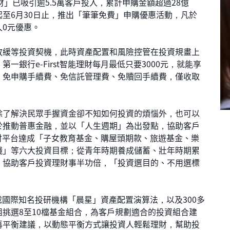
財」已吸引逾5.5萬客戶投入，累計申購金額超過28億
至6月30日止，推出「筆筆免費」申購優惠活動，凡於
0元優惠。
緩等投資契機，此時資產配置和風險控管在投資規畫上
銀行e-First智能理財每月最低只要3000元，就能享
，免申購手續費、免信託管理費、免贖回手續費，僅收取
了解決民眾手握資金卻不知如何投資的煩惱外，也可以
於推動普惠金融，並以「人生週期」為出發點，協助客戶
能理財平台達成「子女教育基金、購屋頭期款、旅遊基金、樂
錢」等六大投資目標；從青年時期養成儲蓄、壯年時期累
，協助客戶投資理財事半功倍，「投資選目的、不用選標
載國際知名投研機構「晨星」資產配置演算法，以及300多
挑選8至10檔基金組合，為客戶規劃適合的投資組合建
再平衡建議，以動態平衡方式讓投資人輕鬆理財，幫助投