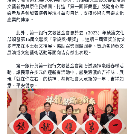
文藝新秀與原住民樂團、打造「第一圓夢舞臺」鼓勵身心障
礙者及各領域表演者展現才華與自信，支持藝術與音樂文化
產業的傳承。
此外，第一銀行文教基金會更於去（2023）年榮獲文化
部頒發第16屆文馨獎「常設獎-銀獎」，連續三屆獲獎並肯定
多年來在本土藝文推展、協助弱勢團體圓夢、贊助各類藝文
展演或文創藝術活動等面向皆有傑出表現。
第一銀行與第一銀行文教基金會期盼透過揮毫贈春聯活
動，讓民眾在多元的迎新春活動中，感受濃濃的吉祥味，展
現「就在你左右」的精神，恭賀社會大眾新的一年，吉祥如
意、平安健康。