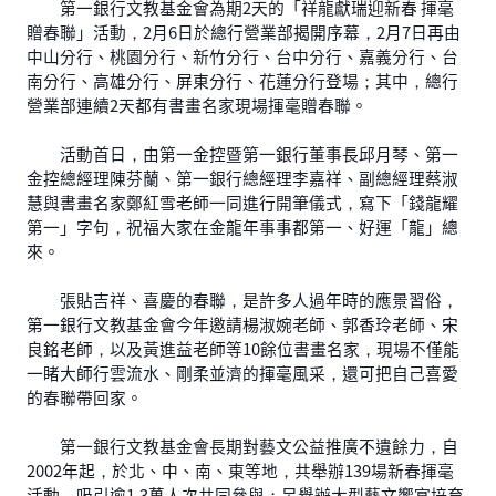
第一銀行文教基金會為期2天的「祥龍獻瑞迎新春 揮毫
贈春聯」活動，2月6日於總行營業部揭開序幕，2月7日再由
中山分行、桃園分行、新竹分行、台中分行、嘉義分行、台
南分行、高雄分行、屏東分行、花蓮分行登場；其中，總行
營業部連續2天都有書畫名家現場揮毫贈春聯。
活動首日，由第一金控暨第一銀行董事長邱月琴、第一
金控總經理陳芬蘭、第一銀行總經理李嘉祥、副總經理蔡淑
慧與書畫名家鄭紅雪老師一同進行開筆儀式，寫下「錢龍耀
第一」字句，祝福大家在金龍年事事都第一、好運「龍」總
來。
張貼吉祥、喜慶的春聯，是許多人過年時的應景習俗，
第一銀行文教基金會今年邀請楊淑婉老師、郭香玲老師、宋
良銘老師，以及黃進益老師等10餘位書畫名家，現場不僅能
一睹大師行雲流水、剛柔並濟的揮毫風采，還可把自己喜愛
的春聯帶回家。
第一銀行文教基金會長期對藝文公益推廣不遺餘力，自
2002年起，於北、中、南、東等地，共舉辦139場新春揮毫
活動，吸引逾1.3萬人次共同參與；另舉辦大型藝文饗宴培育