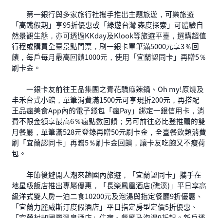
第一銀行與多家旅行社攜手推出主題旅遊，可樂旅遊
「高鐵假期」享95折優惠或「綠遊台灣 森度探索」可體驗自
然景觀生態，亦可透過KKday及Klook等旅遊平臺，選購超值
行程或購買全臺景點門票，刷一銀卡單筆滿5000元享3％回
饋，每戶每月最高回饋1000元，使用「宜蘭認同卡」再贈5％
刷卡金。
一銀卡友前往王品集團之青花驕麻辣鍋、Oh my!原燒及
丰禾台式小館，單筆消費滿1500元可享現折200元，再搭配
王品瘋美食App內的電子錢包「瘋Pay」綁定一銀信用卡，消
費不限金額享最高6％瘋點數回饋；另可前往必比登推薦的雙
月餐廳，單筆滿528元登錄再贈50元刷卡金，全臺餐飲類消費
刷「宜蘭認同卡」再贈5％刷卡金回饋，讓卡友吃飽又不瘦荷
包。
年節後避開人潮來趟國內旅遊，「宜蘭認同卡」攜手在
地星級飯店推出專屬優惠，「長榮鳳凰酒店(礁溪)」平日享高
級洋式雙人房一泊二食10200元及泡湯與指定餐廳9折優惠、
「宜蘭力麗威斯汀度假酒店」平日指定房型定價5折優惠、
「宜蘭村却國際溫泉酒店」住宿、餐廳及泡湯9折起。新戶透