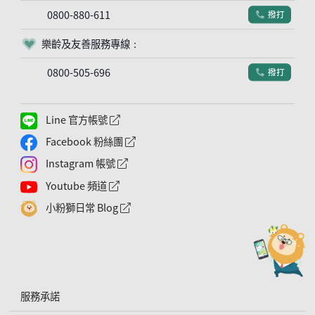
0800-880-611
撥打
電話符號
樂齡及友善服務專線：
客服符號
0800-505-696
撥打
電話符號
Line 官方帳號
外網連結符號
Facebook 粉絲團
外網連結符號
Instagram 帳號
外網連結符號
Youtube 頻道
外網連結符號
小粉獅日常 Blog
外網連結符號
服務承諾