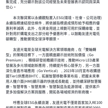
集完成，充分顯示對該公司經營及未來發展表示認同與深具
信心。
本次聯貸案以永續觀點置入ESG(環境、社會、公司治理)
永續指標連結授信條件，將依據指標達成情形給予相應的優
惠利率減碼，此外，在資金用途上規劃可用於採購綠電，並
針對用於購電支出之部分給予優惠利率，以鼓勵友達光電低
碳轉型，推動實現全球淨零願景。
友達光電是全球光電解決方案領導廠商，在「雙軸轉
型」的策略目標下，一方面精進顯示技術附加價值（Go
Premium），積極研發前瞻顯示技術，推動Micro LED產業
發展及多元領域創新應用，持續提升核心競爭力，另一方面
深化垂直市場應用（Go Vertical），2023年10月宣布收購德
國Tier1供應商BHTC，拓展智慧移動事業布局，把握未來車
用人機介面(HMI)顯示器的快速成長動能，並持續深耕智慧醫
療、智慧零售、智慧育樂、智慧製造及能源領域，提供客戶
更多加值解決方案與服務，開拓各場域經濟的新商機。
呼應全球ESG永續浪潮，友達光電不僅是首家加入RE100
的顯示器製造商，更是全球顯示器製造業中首家承諾於2050