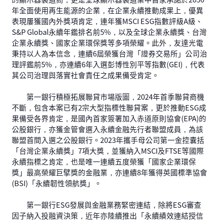
年全面使用再生能源的企業，在企業永續推動成果上，優異
表現屢獲國內外獎項肯定，連年獲MSCI ESG指數評級A級、
S&P Global永續年鑑排名前5%，以及全球企業永續獎、台灣
企業永續獎、國家企業環保獎等多項榮耀。此外，友達光電
秉持以人為本信念，連續6屆榮獲台灣「證券交易所」公司治
理評鑑前5%，亦連續6年入選彭博性別平等指數(GEI)，代表
其公司治理與落實社會責任之成果備受肯定。
第一銀行積極拓展聯貸市場版圖，2024年首季聯貸商機
不斷，包含本案已有2宗大型指標性聯貸案，更於推動ESG成
果備受各界肯定，是國內首家簽署加入赤道原則協會(EPA)的
公股銀行，亦獲金管會選入永續金融先行者聯盟成員，為該
聯盟首間入選之公股銀行。2023年攜手母公司第一金控囊括
「台灣企業永續獎」7項大獎，並獲納入MSCI及FTSE等國際
永續指標之肯定，也是唯一連續五度榮獲「國家企業環保
獎」最高榮耀巨擘獎的金融業，亦連續8年獲得英國標準協會
(BSI)「永續韌性領航獎」。
第一銀行ESG發展與金融業務緊密連結，除將ESG審查
因子納入投融資決策，近年亦陸續推出「永續績效連結授信