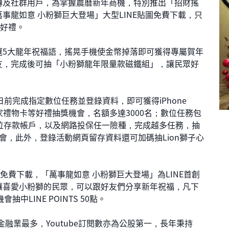
及社群用戶，為掌握農曆新年商機，特別推出「招財搖
事龍如意 小粉獅巨大登場」大型LINE貼圖免費下載，只
項好禮。
5大龍年祝福語，搖晃手機使金幣掉落即可獲得專屬賀年
友，完成後可抽「小粉獅龍年限量款磁鐵組」，讓民眾好
前完成指定數位任務並登錄資料，即可獲得iPhone
全家禮物卡等好禮抽獎機會，名額多達3000名；數位任務包
數位存款帳戶，以及網路投保任一險種，完成越多任務，抽
會，此外，登錄活動網頁留存資料還可加碼抽Lion獅子心
費下載，「萬事龍如意 小粉獅巨大登場」為LINE首創
讓喜愛小粉獅的民眾，可以跟好友們分享新年祝福，凡下
中LINE POINTS 50點。
數為金融業最多，Youtube訂閱數亦為公股第一，長年秉持