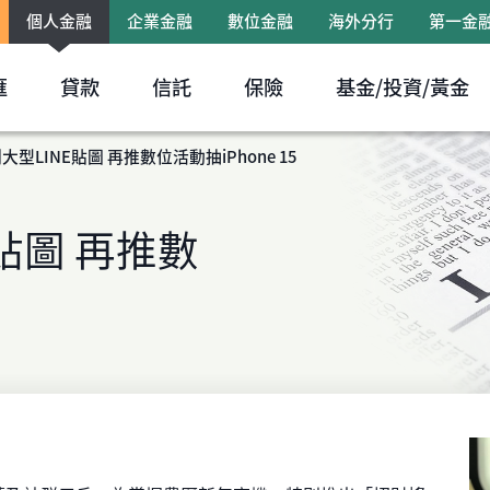
個人金融
企業金融
數位金融
海外分行
第一金
跳到主要內容區塊
匯
貸款
信託
保險
基金/投資/黃金
型LINE貼圖 再推數位活動抽iPhone 15
貼圖 再推數