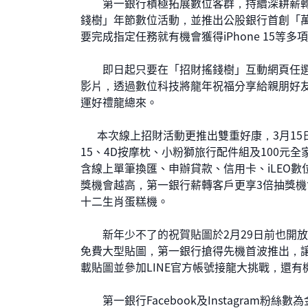
第一銀行積極拓展數位客群，持續深耕薪轉
錢樹」年節數位活動，並推出公股銀行首創「萬
要完成指定任務就有機會獲得iPhone 15等多
即日起只要在「招財搖錢樹」互動網頁任選
影片，透過數位科技將龍年祝福分享給親朋好
運好禮龍總來。
本次線上招財活動更推出雙重好康，3月15日
15、4D按摩枕、小粉獅旅行配件組及100元
含線上單筆換匯、申辦貸款、信用卡、iLEO
獎機會越高，第一銀行薪轉客戶更享3倍抽獎機
十二生肖蛋糕機。
新年少不了的祝賀貼圖於2月29日前也開放免
免費大型貼圖，第一銀行搶得先機首波推出，
載貼圖並參加LINE官方帳號接龍大挑戰，還有機會抽
第一銀行Facebook及Instagram粉絲