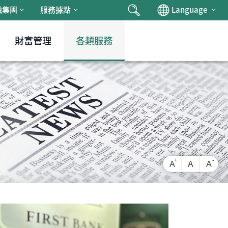
搜尋
Chan
融集團
服務據點
Language
財富管理
各類服務
放大字級
還原字級
縮小
A
A
A