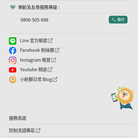
樂齡及友善服務專線：
客服符號
0800-505-696
撥打
電話符號
Line 官方帳號
外網連結符號
Facebook 粉絲團
外網連結符號
Instagram 帳號
外網連結符號
Youtube 頻道
外網連結符號
小粉獅日常 Blog
外網連結符號
服務承諾
防制洗錢專區
外網連結符號