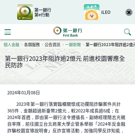
第一銀行
iLEO
第e行動
開啟行動選單
個人金融
各類服務
公告資訊
一銀新聞
第一銀行2023年阻詐逾2億
第一銀行2023年阻詐逾2億元 前進校園響應全
民防詐
2024年01月08日
2023年第一銀行落實臨櫃關懷成功攔阻詐騙案件共計
365件，金額超過新臺幣2億元，較2022年成長逾6成；在
2024年首週，即由第一銀行法令遵循長、副總經理簡志光親
自率隊，前往國立台北商業大學企管系舉辦「2024年反金融
詐騙校園宣導說明會」反詐宣導活動，加強同學反詐知能，