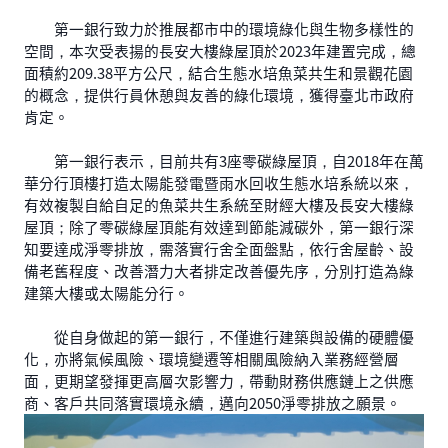
第一銀行致力於推展都市中的環境綠化與生物多樣性的
空間，本次受表揚的長安大樓綠屋頂於2023年建置完成，總
面積約209.38平方公尺，結合生態水培魚菜共生和景觀花園
的概念，提供行員休憩與友善的綠化環境，獲得臺北市政府
肯定。
第一銀行表示，目前共有3座零碳綠屋頂，自2018年在萬
華分行頂樓打造太陽能發電暨雨水回收生態水培系統以來，
有效複製自給自足的魚菜共生系統至財經大樓及長安大樓綠
屋頂；除了零碳綠屋頂能有效達到節能減碳外，第一銀行深
知要達成淨零排放，需落實行舍全面盤點，依行舍屋齡、設
備老舊程度、改善潛力大者排定改善優先序，分別打造為綠
建築大樓或太陽能分行。
從自身做起的第一銀行，不僅進行建築與設備的硬體優
化，亦將氣候風險、環境變遷等相關風險納入業務經營層
面，更期望發揮更高層次影響力，帶動財務供應鏈上之供應
商、客戶共同落實環境永續，邁向2050淨零排放之願景。