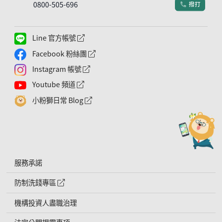
0800-505-696
撥打
電話符號
Line 官方帳號
外網連結符號
Facebook 粉絲團
外網連結符號
Instagram 帳號
外網連結符號
Youtube 頻道
外網連結符號
小粉獅日常 Blog
外網連結符號
服務承諾
防制洗錢專區
外網連結符號
機構投資人盡職治理