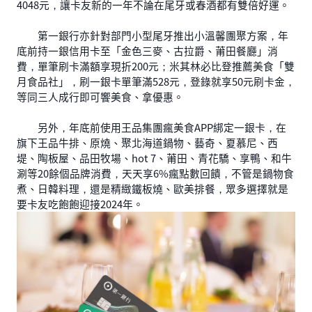
4048元，讓卡友新的一年不論在尾牙或春酒都有雙倍好運。
第一銀行亦針對部門小型尾牙推出小溫馨團聚方案，年
底前持一銀信用卡至「金色三麥、古拉爵、莆田餐廳」消
費，單筆刷卡滿額享現折200元；米其林必比登推薦美食「雙
月食品社」，刷一銀卡單筆滿528元，登錄就享50元刷卡金，
等同三人成行即可饗美食、拿優惠。
另外，年底前使用王品集團瘋美食APP綁定一銀卡，在
旗下王品牛排、原燒、聚北海道鍋物、藝奇、夏慕尼、西
堤、陶板屋、品田牧場、hot 7、莆田、青花驕、享鴨、和牛
涮等20餘個品牌消費，天天享6%瘋點數回饋，不管是鍋物食
煮、日韓料理，還是精緻鐵板燒、歐美排餐，眾多選擇就是
要卡友吃飽飽迎接2024年。