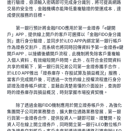
進行驗證，毋須輸入密碼即可完成身分識別，將可提高網路
交易的安全性，金融機構亦能降低重複驗證的營運成本，達
成便民服務的目標。
第一銀行預計將金融FIDO應用於第一金證券「e鍵開
戶」APP，提供線上開戶的客戶可選擇以「金融FIDO身分識
別」進行身分驗證，並同步於iLEO APP內綁定第一銀行帳戶
作為證券交割戶，而系統也將同時回傳資料予第一金證券e鍵
開戶APP，以接續後續開戶流程，此機制將免除客戶重複輸
入個人資料，有效縮短開戶時間。此外，在符合金控間資料
共享的規範下，第一銀行與兄弟公司第一金證券攜手合作，
於iLEO APP推出「證券庫存、存股試算及損益概況」服務，
當客戶完成開戶後，可透過一次性的線上授權流程進行身分
認證及證券帳戶綁定，並藉由清楚易懂的介面設計，查詢即
時的證券庫存與損益概況，時刻掌握市場投資契機。
除了透過金融FIDO機制應用於開立證券帳戶外，為強化
集團間子公司跨業務整合，擴大數位通路業務發展，第一銀
行與第一金證券合作，提供投資人一鍵即可銀、證雙開。投
資人可在線上開立證券戶，同時開立第一銀行iLEO數位帳戶
作為證券交割帳戶。客戶未來若透過證券通路引導申辦iLEO