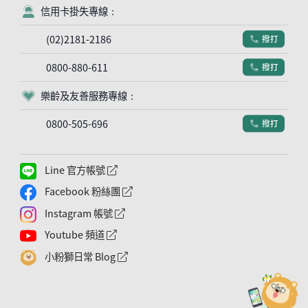
信用卡掛失專線：
客服符號
(02)2181-2186
撥打
電話符號
0800-880-611
撥打
電話符號
樂齡及友善服務專線：
客服符號
0800-505-696
撥打
電話符號
Line 官方帳號
外網連結符號
Facebook 粉絲團
外網連結符號
Instagram 帳號
外網連結符號
Youtube 頻道
外網連結符號
小粉獅日常 Blog
外網連結符號