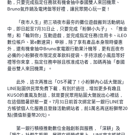
動，只要完成指定任務就有機會抽中泰國雙人來回機票、
Bruno氣炸鍋及電烤盤等好禮，讓民眾開心玩一夏！
「夜市人生」把三項夜市最夯的攤位遊戲搬到活動網站
中，即日起至7月31日止，只要完成「粉獅小丸子」、「推金
幣」和「輪到你」互動遊戲，並完成指定任務(信用卡、iLEO
數位帳戶、第e數速貸）申辦，除了享有產品本身限時優惠
外，還有機會抽中Bruno家電跟行動果汁機等，更有逛夜市
必備的小粉獅夜市限定皮革飲料提袋、手持涼感小風扇等好
禮等你來拿，指定任務申辦且核准成功者，加碼再抽「泰國
曼谷雙人來回機票」。
此外，這次再推出「OS不藏了！小粉獅內心話大聲說」
LINE貼圖供民眾免費下載，有別於過往，增加更多有趣且
KUSO的畫風及對話，就是要民眾用貼圖大聲說出心裡話，
在這個酷暑舒壓一夏。7月31日前首次綁定第一銀行LINE官
方帳號個人化服務且登錄活動網站者，前1萬名再送粉獅幣20
點(價值新臺幣20元)。
第一銀行積極推動數位金融創新與服務，「深耕」及
「擴生」社群生態圈，展現在經營成果上，LINE官方帳號已