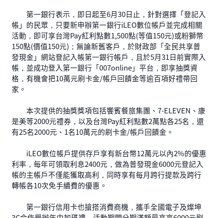
第一銀行表示，即日起至6月30日止，針對選擇「登記入
帳」的民眾，只要新申辦第一銀行iLEO數位帳戶並完成相關
活動，即可享台灣Pay紅利點數1,500點(等值150元)或粉獅幣
150點(價值150元)；無論新舊客戶，於財政部「全民共享普
發現金」網站登記入帳第一銀行帳戶，且於5月31日前實際入
帳，並成功登入第一銀行「007online」平台，即享抽獎資
格，有機會把10萬元刷卡金/帳戶回饋金等逾百項好禮帶回
家。
本次提供的抽獎獎項包括饗賓餐旅集團、7-ELEVEN、康
是美等2000元禮券，以及台灣Pay紅利點數2萬點各25名，還
有25名2000元、1名10萬元的刷卡金/帳戶回饋金。
iLEO數位帳戶提供存戶享有新台幣12萬元以內2%的優惠
利率，每年可領取利息2400元，做為普發現金6000元登記入
帳的主帳戶不僅能獲取高利，同時享有每月跨行提款及跨行
轉帳各10次免手續費的優惠。
第一銀行信用卡也搶搭消費商機，攜手全國電子及燦坤
3C合作舉辦年中加碼禮，活動期間分期滿額最高享6000元刷