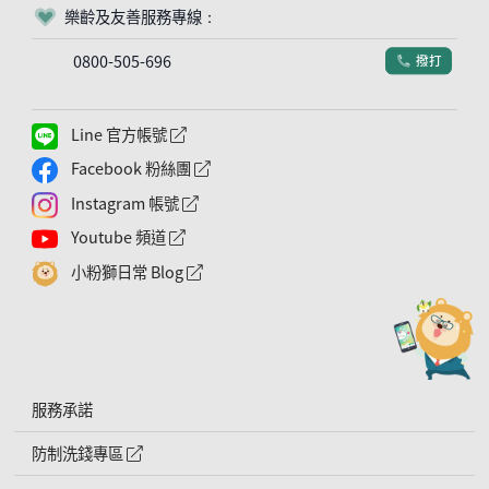
樂齡及友善服務專線：
客服符號
0800-505-696
撥打
電話符號
Line 官方帳號
外網連結符號
Facebook 粉絲團
外網連結符號
Instagram 帳號
外網連結符號
Youtube 頻道
外網連結符號
小粉獅日常 Blog
外網連結符號
服務承諾
防制洗錢專區
外網連結符號