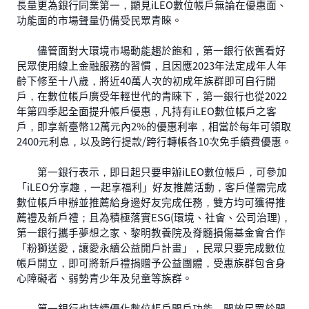
長量更為銀行同業第一，顯見iLEO數位帳戶無論在優惠面、
功能面的市場聲量仍備受民眾青睞。
儘管面對大環境市場動能趨於飽和，第一銀行依舊看好
民眾使用線上金融服務的習慣，且因應2023年法定成年人年
齡下修至十八歲，將近40萬人次的初成年族群即可自行開
戶，在數位帳戶廣受年輕世代的青睞下，第一銀行也從2022
年第四季起全面提升帳戶優惠，凡持有iLEO數位帳戶之客
戶，即享新臺幣12萬元內2%的優惠利率，相當於每年可領取
2400元利息，以及跨行提款/跨行轉帳各10次免手續費優惠。
第一銀行表示，即日起只要申辦iLEO數位帳戶，可參加
「iLEO分享趣，一起享福利」好友推薦活動，客戶僅需完成
數位帳戶申辦並推薦給身邊好友完成任務，雙方均可獲得推
薦禮及新戶禮；且為積極落實ESG(環境、社會、公司治理)，
第一銀行攜手夢想之家、黎明教養院及脊髓損傷基金會合作
「粉獅送愛，讓愛永續公益開戶計畫」，民眾只要完成數位
帳戶開立，即可將新戶禮捐贈予公益團體，受惠族群包含身
心障礙者、弱勢青少年及兒童等族群。
第一銀行也持續優化數位帳戶開戶功能，開放民眾於開