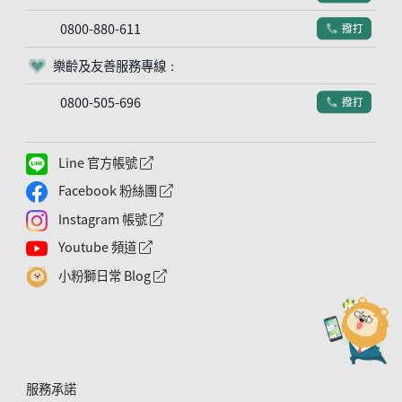
0800-880-611
撥打
電話符號
樂齡及友善服務專線：
客服符號
0800-505-696
撥打
電話符號
Line 官方帳號
外網連結符號
Facebook 粉絲團
外網連結符號
Instagram 帳號
外網連結符號
Youtube 頻道
外網連結符號
小粉獅日常 Blog
外網連結符號
服務承諾