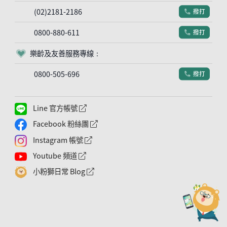
(02)2181-2186
撥打
電話符號
0800-880-611
撥打
電話符號
樂齡及友善服務專線：
客服符號
0800-505-696
撥打
電話符號
Line 官方帳號
外網連結符號
Facebook 粉絲團
外網連結符號
Instagram 帳號
外網連結符號
Youtube 頻道
外網連結符號
小粉獅日常 Blog
外網連結符號