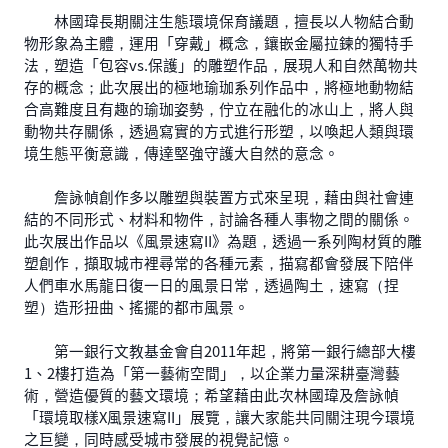
林國瑋長期關注生態環境保育議題，擅長以人物結合動
物形象為主體，運用「穿戴」概念，鑲嵌金屬拉鍊的獨特手
法，塑造「包容vs.保護」的雕塑作品，展現人和自然萬物共
存的概念；此次展出的極地瑜珈系列作品中，將極地動物結
合高難度且有趣的瑜珈姿勢，佇立在融化的冰山上，將人與
動物共存關係，透過寫實的方式進行形塑，以喚起人類與環
境生態平衡意識，傳達堅強守護大自然的意念。
詹詠幀創作多以雕塑與裝置方式來呈現，藉由與社會連
結的不同形式、材料和物件，討論各種人事物之間的關係。
此次展出作品以《風景速寫II》為題，透過一系列陶材質的雕
塑創作，擷取城市裡尋常的各種元素，描寫都會發展下陪伴
人們車水馬龍日復一日的風景日常，透過陶土，速寫（捏
塑）造形扭曲、搖擺的都市風景。
第一銀行文教基金會自2011年起，將第一銀行總部大樓
1、2樓打造為「第一藝術空間」，以企業力量深耕臺灣藝
術，營造優質的藝文環境；希望藉由此次林國瑋及詹詠幀
「環境取樣X風景速寫II」展覽，讓大家能共同關注現今環境
之巨變，同時感受城市發展的視覺記憶。