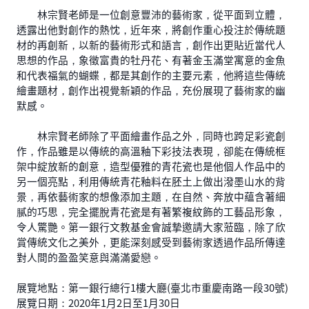
林宗賢老師是一位創意豐沛的藝術家，從平面到立體，
透露出他對創作的熱忱，近年來，將創作重心投注於傳統題
材的再創新，以新的藝術形式和語言，創作出更貼近當代人
思想的作品，象徵富貴的牡丹花、有著金玉滿堂寓意的金魚
和代表福氣的蝴蝶，都是其創作的主要元素，他將這些傳統
繪畫題材，創作出視覺新穎的作品，充份展現了藝術家的幽
默感。
林宗賢老師除了平面繪畫作品之外，同時也跨足彩瓷創
作，作品雖是以傳統的高溫釉下彩技法表現，卻能在傳統框
架中綻放新的創意，造型優雅的青花瓷也是他個人作品中的
另一個亮點，利用傳統青花釉料在胚土上做出潑墨山水的背
景，再依藝術家的想像添加主題，在自然、奔放中蘊含著細
腻的巧思，完全擺脫青花瓷是有著繁複紋飾的工藝品形象，
令人驚艷。第一銀行文教基金會誠摯邀請大家蒞臨，除了欣
賞傳統文化之美外，更能深刻感受到藝術家透過作品所傳達
對人間的盈盈笑意與滿滿愛戀。
展覽地點：第一銀行總行1樓大廳(臺北市重慶南路一段30號)
展覽日期：2020年1月2日至1月30日