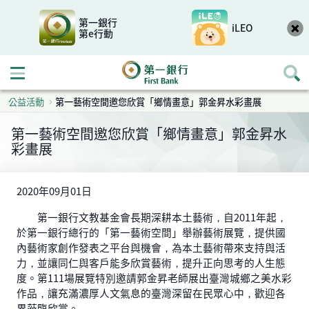
第一銀行
iLEO
第e行動
開啟行動選單
公益活動
第一藝術空間邀您欣賞「鄉情畫意」郭金昇水彩畫展
第一藝術空間邀您欣賞「鄉情畫意」郭金昇水
彩畫展
2020年09月01日
第一銀行文教基金會長期深耕本土藝術，自2011年起，
於第一銀行總行的「第一藝術空間」舉辦藝術展覽，提供國
內藝術家創作發表之平台與機會，為本土藝術帶來支持與活
力，並讓同仁與客戶能多欣賞藝術，提升正向思考的人生態
度。第111場展覽特別邀請郭金昇老師展出臺灣城鄉之美水彩
作品，讓充滿濃厚人文氣息的臺灣深留在民眾心中，歡迎各
界蒞臨欣賞。