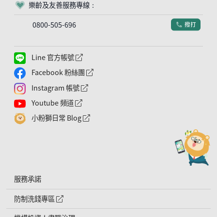
樂齡及友善服務專線：
客服符號
0800-505-696
撥打
電話符號
Line 官方帳號
外網連結符號
Facebook 粉絲團
外網連結符號
Instagram 帳號
外網連結符號
Youtube 頻道
外網連結符號
小粉獅日常 Blog
外網連結符號
服務承諾
防制洗錢專區
外網連結符號