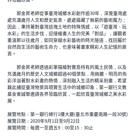
郭金昇老師從事臺灣城鄉水彩創作逾30年，深覺臺灣處
處充滿歲月人文和歷史氣息、處處蘊藏了無窮的藝術魔力；
因此，秉持著對臺灣這塊土地的特殊情感，以「遊臺灣、玩
水彩」的生活步伐，迎接繪畫人生的完美「對話」，讓觀者
重溫那以往歲月，如同穿越水彩藝術的時光隧道，找回屬於
自然與生活的藝術生命力，也意味著畫家精彩人生記憶的扉
頁。
郭金昇老師透過彩筆描繪對寶島特有的風土民情，以及
充滿歲月的歷史人文城鄉超過40個景點，用絢麗、明亮的色
彩洋溢著對水彩畫的熱情，深刻融入生活的精采刻畫，希望
藉此捕捉臺灣物景與現實生活中的城鄉印象，第一銀行文教
基金會誠摯邀請各界蒞臨欣賞，一起欣賞臺灣城鄉之美水彩
展。
展覽地點：第一銀行總行1樓大廳(臺北市重慶南路一段30號)
展覽日期：2020年9月1日至9月22日
展覽時間：每週一至週五9：00至15：30止