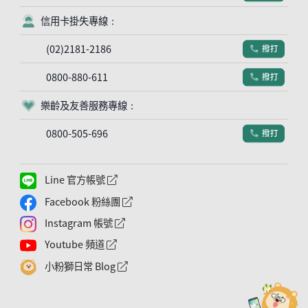
信用卡掛失專線：
客服符號
(02)2181-2186
撥打
電話符號
0800-880-611
撥打
電話符號
樂齡及友善服務專線：
客服符號
0800-505-696
撥打
電話符號
Line 官方帳號
外網連結符號
Facebook 粉絲團
外網連結符號
Instagram 帳號
外網連結符號
Youtube 頻道
外網連結符號
小粉獅日常 Blog
外網連結符號