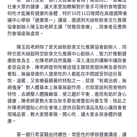
社會大眾的健康，讓大家更加瞭解對於垂手可得的食物要如
何吃才能擁有健康的身體，特於10月11日晚間在高雄國際會
議中心舉辦「健康第一」講座，邀請到天罎新飲食文化推廣
協會創辦人陳玉如老師主講「悅餐與食療」，與會者反應熱
烈會場座無虛席。
陳玉如老師除了是天罎新飲食文化推廣協會創辦人，同
時也是天罎超時空飲食文化推廣中心創辦人，致力於推動健
康飲食為主，在陳老師自然風趣、深入淺出的講解中讓與會
者受益良多，陳老師提到悅餐這個主題就是個快樂及喜悅的
餐點，無論是做的人還是吃的人都能在中間感受到這份喜
悅、溫暖，又食療最顯著的特點之一，就是“有病治病，無
病強身”對人體基本上無毒無副作用，也就是說利用食物的
特性，去調整人體酸鹼值，使之趨於平衡，進而有助於身心
健康，陳老師更教大家在秋冬節氣裡要如何養生等；除此之
外陳老師還貼心的在會場上提供自製的湯品及點心讓與會者
現場品嘗，教大家簡單做、開心吃，讓大家永保身體的健
康。
第一銀行希望藉由持續性、常態性的舉辦健康講座，讓