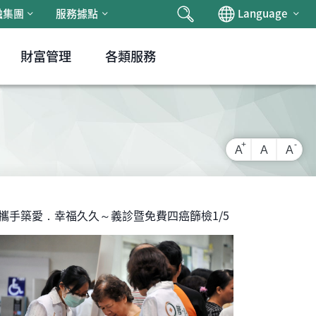
搜尋
Chan
融集團
服務據點
Language
財富管理
各類服務
放大字級
還原字級
縮小
A
A
A