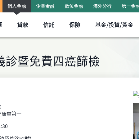
個人金融
企業金融
數位金融
海外分行
第一金
跳到主要內容區塊
匯
貸款
信託
保險
基金/投資/黃金
義診暨免費四癌篩檢
動
健康拿第一
:30
鎮至善路52號)