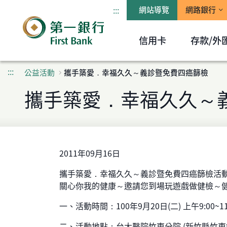
:::
網站導覽
網路銀行
信用卡
存款/外
:::
公益活動
攜手築愛．幸福久久～義診暨免費四癌篩檢
攜手築愛．幸福久久～
2011年09月16日
攜手築愛．幸福久久～義診暨免費四癌篩檢活
關心你我的健康～邀請您到場玩遊戲做健檢～
一、活動時間：100年9月20日(二) 上午9:00~11
二、活動地點：台大醫院竹東分院 (新竹縣竹東