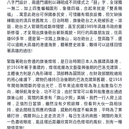
八字門設計，兩邊門牆則以磚砌成不同樣式之「囍」字，全球獨
一無二，加上四隻蝙輻圖形，象徵四福，合起來就是「雙喜賜
福」，寓意此砲台可保國泰民安，可惜雖有精良設備，但欠缺操
練戰技的清兵依舊敗北，日治時期，旗後砲台之大砲被拆走、溶
毀，砲台乏人管理而成斷岸殘壁，直至民國1989年高雄市政府重
新修復，才呈現出旗後砲台嶄新風貌。同行的高雄朋友說，住高
雄60多年，還是第一次踏上旗後山，站在砲台上，登高臨下，還
可以遠眺大高雄的港邊海景，聽著歷史故事，難得可以這樣回憶
著高雄的過往!
緊臨著砲台旁邊的旗後燈塔，是日治時期日本人為擴建高雄港，
於1916年著手重建的，燈塔底層為文藝復興後期的巴洛克建築，
主體後方則是八角形磚塔，頂部轉為圓筒狀，在財政部關稅總局
的用心維護下，建物仍維持日治後期的巴洛克建築舊觀，從1918
年開始無間斷的發出光芒，百年來這座燈塔為海上船隻指引方
向，確保航海安全，功不可沒，由於常常可以看到船隻進出通過
旗後山前，寬闊的美景有「旗山夕照」美稱。我們一行人爬上這
裡，正值烈日當頭，雖然沒有夕照餘輝，但看到大伙一路相扶
持，彼此間相互照應的情誼，感動的程度不輸美景，平時為了業
績打拚，偶爾到山上走走流流汗，每日生活的商圈、開闊的海天
一色盡收眼底，能這樣近距離欣賞到白色燈塔的風貎，別有一種
閒情意致!