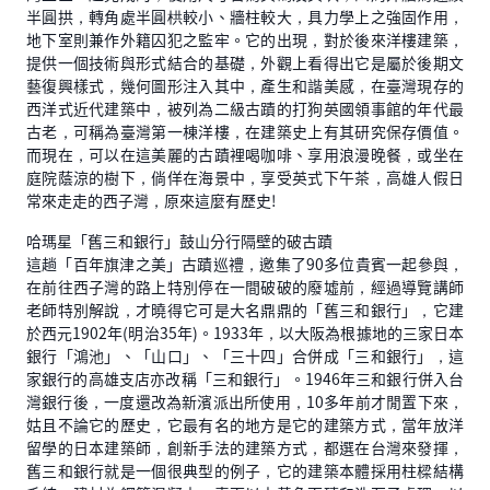
半圓拱，轉角處半圓栱較小、牆柱較大，具力學上之強固作用，
地下室則兼作外籍囚犯之監牢。它的出現，對於後來洋樓建築，
提供一個技術與形式結合的基礎，外觀上看得出它是屬於後期文
藝復興樣式，幾何圖形注入其中，產生和諧美感，在臺灣現存的
西洋式近代建築中，被列為二級古蹟的打狗英國領事館的年代最
古老，可稱為臺灣第一棟洋樓，在建築史上有其研究保存價值。
而現在，可以在這美麗的古蹟裡喝咖啡、享用浪漫晚餐，或坐在
庭院蔭涼的樹下，倘佯在海景中，享受英式下午茶，高雄人假日
常來走走的西子灣，原來這麼有歷史!
哈瑪星「舊三和銀行」鼓山分行隔壁的破古蹟
這趟「百年旗津之美」古蹟巡禮，邀集了90多位貴賓一起參與，
在前往西子灣的路上特別停在一間破破的廢墟前，經過導覽講師
老師特別解說，才曉得它可是大名鼎鼎的「舊三和銀行」，它建
於西元1902年(明治35年)。1933年，以大阪為根據地的三家日本
銀行「鴻池」、「山口」、「三十四」合併成「三和銀行」，這
家銀行的高雄支店亦改稱「三和銀行」。1946年三和銀行併入台
灣銀行後，一度還改為新濱派出所使用，10多年前才閒置下來，
姑且不論它的歷史，它最有名的地方是它的建築方式，當年放洋
留學的日本建築師，創新手法的建築方式，都選在台灣來發揮，
舊三和銀行就是一個很典型的例子，它的建築本體採用柱樑結構