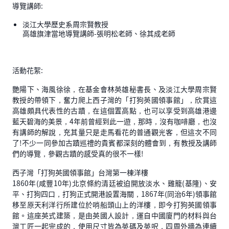
導覽講師:
淡江大學歷史系周宗賢教授
高雄旗津當地導覽講師-張明松老師、徐其成老師
活動花絮:
艷陽下、海風徐徐，在基金會林英雄秘書長、及淡江大學周宗賢
教授的帶領下，奮力爬上西子灣的「打狗英國領事館」，欣賞這
高雄頗具代表性的古蹟，在這個置高點，也可以享受到高雄港邊
藍天碧海的美景，4年前曾經到此一遊，那時，沒有咖啡廳，也沒
有講師的解說，充其量只是走馬看花的普通觀光客，但這次不同
了!不少一同參加古蹟巡禮的貴賓都深刻的體會到，有教授及講師
們的導覽，參觀古蹟的感受真的很不一樣!
西子灣「打狗英國領事館」台灣第一棟洋樓
1860年(咸豐10年)北京條約清廷被迫開放淡水、雞籠(基隆)、安
平、打狗四口，打狗正式開港設置海關，1867年(同治6年)領事館
移至原天利洋行所建位於哨船頭山上的洋樓，即今打狗英國領事
館。這座英式建築，是由英國人設計，運自中國廈門的材料與台
灣工匠一起完成的，使用尺寸皆為英碼及英呎，四周外牆為連續