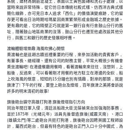
系統，建材為鋼筋混凝土，表面以土黃色面磚和洗石子處理，以
當時來說非常特殊，從它仿日本傳統社殿式樣、仿西洋古典式樣
簡化線飾，亦可見日本人追求「西化」的價值演變痕跡，它的留
存更可看出日治時期哈瑪星因商業繁榮形成金融城之歷史依據。
更有趣的是，它的隔壁正巧就是第一銀行自有行舍鼓山分行的舊
址，隨著鼓山地區商業的沒落，鼓山分行也遷至他處改設其他分
行，與舊三和銀行的歷史發展相呼應。
渡輪體驗增樂趣 海風吹拂心開懷
乘渡輪也是這趙古蹟巡禮重要的行程，來參加活動的貴賓客戶，
有董事長、總經理、還有公司的財務主管，平常大概很少有機會
乘坐渡輪吧! 在港邊餐廳用餐時，看著渡輪來來往往，沒想到，上
船後，反過來，可以看著剛才用餐的地方駐立在港邊的全貎，船
上吹海風的愜意，短短的15分鐘也別有情趣，對岸的那頭，就是
旗津了! 下午的行程，要登上砲台及燈塔，百年旗津之美將會訴說
許多的明末清初的故事!
旗後砲台鎮守高雄打狗港 旗後燈塔指引方向
同治年間日軍入侵，清廷派船政大臣沈葆禎來台加強海防事務，
並於1875年（光緒元年）派員先後督造旗後(威震天南）、港口
(雄鎮北門)等二處砲台共扼打狗港，旗後砲台因聘英國工程師設
計，屬西式砲台，但最有特色的是砲台正門入口十分中國式，為