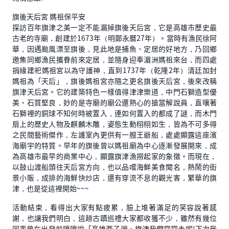
旗後天后宮 媽祖保平安
探訪百年旗津之美一定不能漏掉旗後天后宮，它是高雄市歷史最
古老的寺廟，創建於1673年（明鄭永曆27年）。當時有漁民徐阿
華，因遇颱風漂至旗後，見此地是捕魚、定居的好地方，乃回鄉
邀集同鄉漁民攜眷前來定居，並隨身迎奉湄洲媽祖來台，而四處
捐緣建祀媽祖宮以為守護神，直到1737年（乾隆2年）清廷加封
媽祖為「天后」，旗後媽祖宮亦隨之更名旗後天后宮，後來改稱
旗津天后宮。它的建築特色一樣值得津津樂道，中門石獅造型優
美、石質堅良，妙的是寺廟的廟公還熱心的搶當解說員，直嚷著
石獅裡的銅球不知何時被置入，連如何置入的都成了謎，而木門
扇上的歷史人物及麒麟木雕，姿態生動栩栩如生，皆為不可多得
之民間藝術傑作，左護室內更供有一艘王爺船，處處顯露這座濱
海廟宇的特質。早年的旗後曾以媽祖廟為中心逐漸發展開來，成
為高雄市最早的商業中心，顯露旗津漁撈起家的象徵。而現在，
以鼓山渡船頭往天后宮方向，也以品嚐海鮮美食聞名，熱鬧的街
景小販，成排的海鮮快炒店，還有穿流不息的觀光客，繁華的旗
津，也是從這裡開始~~~
活動結束，看得出大家有點疲累，臉上堆著滿足的笑容說著感
謝，也讓我們明白，這趟古蹟巡禮大家都收獲不少，雖然有幾位
同事曾在出發前嚷嚷說「高雄西子灣、旗津我們常常去呢!下次我