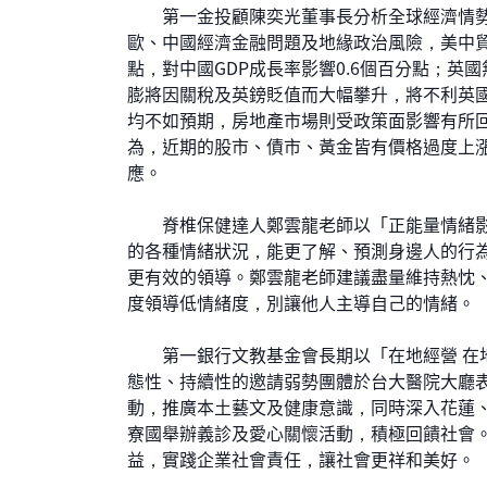
第一金投顧陳奕光董事長分析全球經濟情勢
歐、中國經濟金融問題及地緣政治風險，美中貿易
點，對中國GDP成長率影響0.6個百分點；
膨將因關稅及英鎊貶值而大幅攀升，將不利英
均不如預期，房地產市場則受政策面影響有所
為，近期的股市、債市、黃金皆有價格過度上
應。
脊椎保健達人鄭雲龍老師以「正能量情緒影
的各種情緒狀況，能更了解、預測身邊人的行
更有效的領導。鄭雲龍老師建議盡量維持熱忱
度領導低情緒度，別讓他人主導自己的情緒。
第一銀行文教基金會長期以「在地經營 在地
態性、持續性的邀請弱勢團體於台大醫院大廳
動，推廣本土藝文及健康意識，同時深入花蓮
寮國舉辦義診及愛心關懷活動，積極回饋社會
益，實踐企業社會責任，讓社會更祥和美好。