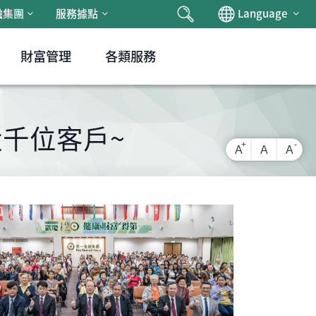
搜尋
Chan
融集團
服務據點
Language
財富管理
各類服務
近千位客戶~
放大字級
還原字級
縮小
A
A
A