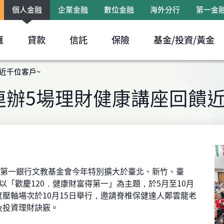
個人金融
企業金融
數位金融
海外分行
第一金
跳到主要內容區塊
匯
貸款
信託
保險
基金/投資/黃金
饋近千位客戶~
 連辦5場理財健康講座回饋
第一銀行文教基金會今年特別擴大於臺北、新竹、臺
「歡慶120．健康財富得第一」為主題，於5月至10月
壓軸場次於10月15日舉行，邀請脊椎保健達人鄭雲龍老
及投資理財訣竅。