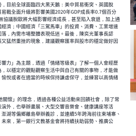
，目前全球面臨四大黑天鵝：美中貿易衝突、英國脫
戰全面升級將影響美國2020年GDP成長率0.7個百分
英國無協議脫歐將大幅影響經濟成長，甚至陷入衰退，加上通
國經濟；中國經濟「三駕馬車」的投資、消費、工業增速
回落，內需市場整體表現低迷。最後，陳奕光董事長認
漲又猛然重挫的現象，建議觀察匯率與股市的穩定做好因
響力」為主題，透過「情緒等級表」了解一個人會經歷
為，以穩定的觀點觀察生活中與自己有關的事物，才能做
、愉悅或者在適當的時候保持謙虛保守，並練習以高情緒
關懷」的理念，透過各種公益活動來回饋社會，除了常
表演外，也舉辦畫展、大型交響音樂會、健康講座等活
、澎湖等偏鄉離島舉辦義診，並連續5年跨海前往柬埔寨、
。未來，第一銀行文教基金會將持續扶助弱勢、推廣公