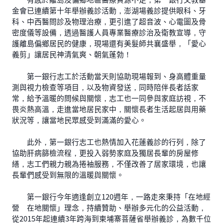
金會已連續第十年舉辦義診活動，澎湖場義診提供眼科、牙
科、中西醫問診及物理治療，更引進了超音波、心電圖及骨
密度儀等設備，透過醫護人員專業醫療診治及衛教宣導，守
護離島偏鄉居民的健康，現場還有美髮師共襄盛舉，「愛心
義剪」讓居民神清氣爽、朝氣蓬勃！
第一銀行志工於活動當天則協助現場報到、身高體重量
測與視力檢查等項目，以及物資發送，同時陪伴長者話家
常，給予溫暖的問候與關懷，志工也一同參與家庭訪視，不
畏炎熱高溫，走進當地居民家中，關懷長者生活起居與用藥
狀況等，讓當地民眾感受到滿滿的愛心。
此外，第一銀行志工也熱情加入花蓮義診的行列，除了
協助肝病篩檢流程，更投入弱勢家庭及獨居長輩的房屋修
繕，志工們親力親為捲袖服務，不僅改善了居家環境，也讓
長輩們感受到無限的溫暖與關懷。
第一銀行今年適逢創立120週年，一路走來秉持「在地經
營 在地關懷」理念，持續贊助、舉辦多元化的公益活動，
從2015年起連續3年跨海到柬埔寨菩薩省舉辦義診，為數千位