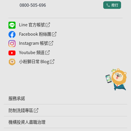
0800-505-696
撥打
電話符號
Line 官方帳號
外網連結符號
Facebook 粉絲團
外網連結符號
Instagram 帳號
外網連結符號
Youtube 頻道
外網連結符號
小粉獅日常 Blog
外網連結符號
服務承諾
防制洗錢專區
外網連結符號
機構投資人盡職治理