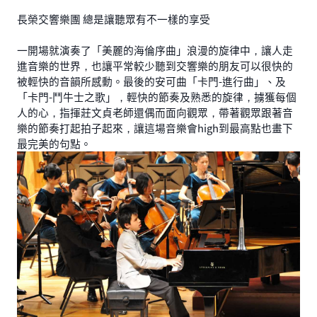
長榮交響樂團 總是讓聽眾有不一樣的享受
一開場就演奏了「美麗的海倫序曲」浪漫的旋律中，讓人走
進音樂的世界，也讓平常較少聽到交響樂的朋友可以很快的
被輕快的音韻所感動。最後的安可曲「卡門-進行曲」、及
「卡門-鬥牛士之歌」，輕快的節奏及熟悉的旋律，擄獲每個
人的心，指揮莊文貞老師還偶而面向觀眾，帶著觀眾跟著音
樂的節奏打起拍子起來，讓這場音樂會high到最高點也畫下
最完美的句點。