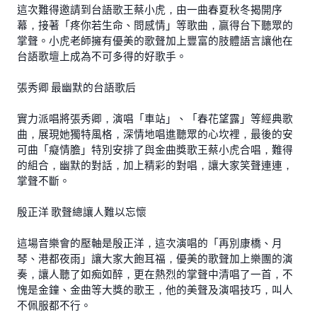
這次難得邀請到台語歌王蔡小虎，由一曲春夏秋冬揭開序
幕，接著「疼你若生命、問感情」等歌曲，贏得台下聽眾的
掌聲。小虎老師擁有優美的歌聲加上豐富的肢體語言讓他在
台語歌壇上成為不可多得的好歌手。
張秀卿 最幽默的台語歌后
實力派唱將張秀卿，演唱「車站」、「春花望露」等經典歌
曲，展現她獨特風格，深情地唱進聽眾的心坎裡，最後的安
可曲「癡情膽」特別安排了與金曲獎歌王蔡小虎合唱，難得
的組合，幽默的對話，加上精彩的對唱，讓大家笑聲連連，
掌聲不斷。
殷正洋 歌聲總讓人難以忘懷
這場音樂會的壓軸是殷正洋，這次演唱的「再別康橋、月
琴、港都夜雨」讓大家大飽耳福，優美的歌聲加上樂團的演
奏，讓人聽了如痴如醉，更在熱烈的掌聲中清唱了一首，不
愧是金鐘、金曲等大獎的歌王，他的美聲及演唱技巧，叫人
不佩服都不行。