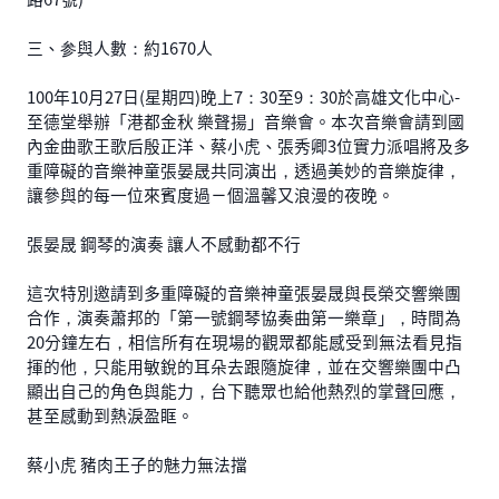
三、参與人數：約1670人
100年10月27日(星期四)晚上7：30至9：30於高雄文化中心-
至德堂舉辦「港都金秋 樂聲揚」音樂會。本次音樂會請到國
內金曲歌王歌后殷正洋、蔡小虎、張秀卿3位實力派唱將及多
重障礙的音樂神童張晏晟共同演出，透過美妙的音樂旋律，
讓參與的每一位來賓度過ㄧ個溫馨又浪漫的夜晚。
張晏晟 鋼琴的演奏 讓人不感動都不行
這次特別邀請到多重障礙的音樂神童張晏晟與長榮交響樂團
合作，演奏蕭邦的「第一號鋼琴協奏曲第一樂章」，時間為
20分鐘左右，相信所有在現場的觀眾都能感受到無法看見指
揮的他，只能用敏銳的耳朵去跟隨旋律，並在交響樂團中凸
顯出自己的角色與能力，台下聽眾也給他熱烈的掌聲回應，
甚至感動到熱淚盈眶。
蔡小虎 豬肉王子的魅力無法擋